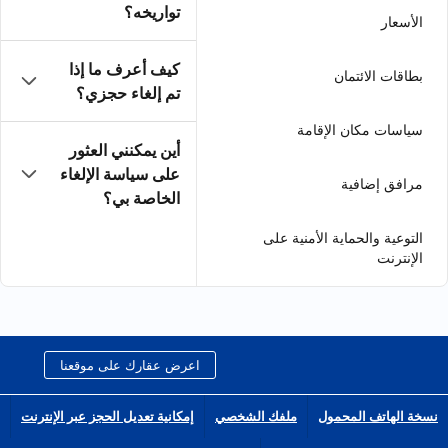
تواريخه؟
كيف أعرف ما إذا
تم إلغاء حجزي؟
أين يمكنني العثور
على سياسة الإلغاء
الخاصة بي؟
اعرض عقارك على موقعنا
الشخصي
إمكانية تعديل الحجز عبر الإنترنت
انضم إلى شبكة الشركاء التابعين