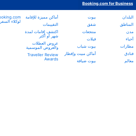
أماكن مميزة للإقامة
Booking.com
نبذة عن
لوكلاء السفر
Booking.com
التقييمات
خدمة العملاء
اكتشف إقامات لمدة
شهر أو أكثر
مساعدة الشركاء
عروض العطلات
Careers
والعروض الموسمية
الاستدامة
 وإفطار
Traveller Review
المركز الإعلامي
Awards
ة
مركز معلومات
السلامة
علاقات المستثمرين
شروط الخدمة
اعتراضات الشركاء
طريقة عملنا
بيان الخصوصية
بيان مكافحة العبودية
الحديثة
بيان حقوق الإنسان
تواصل مع الشركة