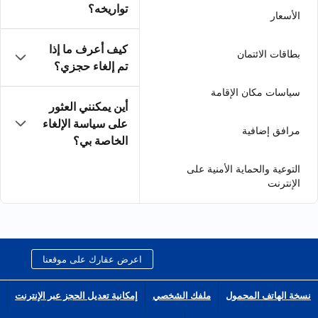
تواريخه؟
كيف أعرف ما إذا
تم إلغاء حجزي؟
أين يمكنني العثور
على سياسة الإلغاء
الخاصة بي؟
اعرض عقارك على موقعنا
الشخصي
إمكانية تعديل الحجز عبر الإنترنت
انضم إلى شبكة الشركاء التابعين