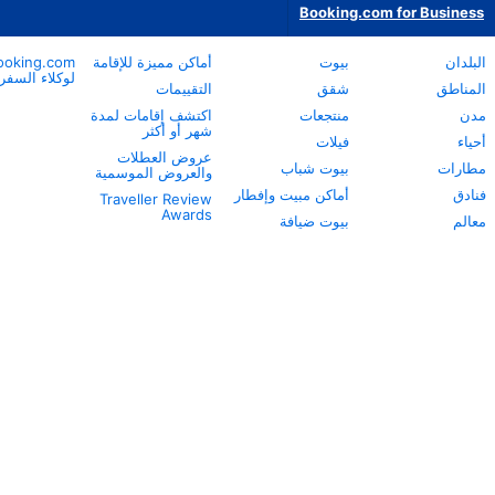
أماكن مميزة للإقامة
Booking.com
نبذة عن
لوكلاء السفر
Booking.com
التقييمات
خدمة العملاء
اكتشف إقامات لمدة
شهر أو أكثر
مساعدة الشركاء
عروض العطلات
Careers
والعروض الموسمية
الاستدامة
 وإفطار
Traveller Review
المركز الإعلامي
Awards
ة
مركز معلومات
السلامة
علاقات المستثمرين
شروط الخدمة
اعتراضات الشركاء
طريقة عملنا
بيان الخصوصية
بيان مكافحة العبودية
الحديثة
بيان حقوق الإنسان
تواصل مع الشركة