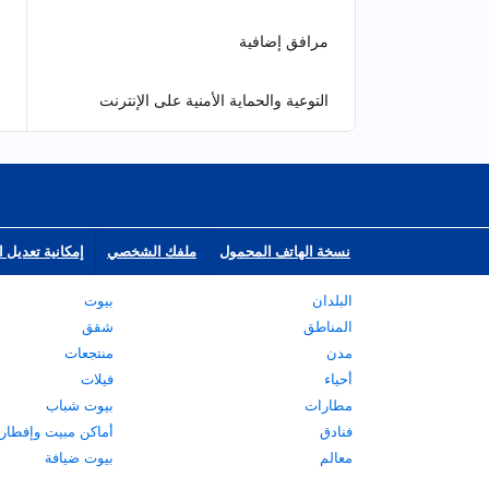
مرافق إضافية
التوعية والحماية الأمنية على الإنترنت
نسخة الهاتف المحمول
ملفك الشخصي
إمكانية تعديل ا
البلدان
بيوت
المناطق
شقق
مدن
منتجعات
أحياء
فيلات
مطارات
بيوت شباب
فنادق
أماكن مبيت وإفطار
معالم
بيوت ضيافة