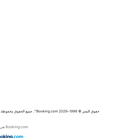
حقوق النشر © 1996–2026 Booking.com™. جميع الحقوق محفوظة.
Booking.com هي جزء من Booking Holdings Inc. الرائدة في مجال خدمة السفر عبر الإنترنت والخدمات المرتبطة به في العالم.