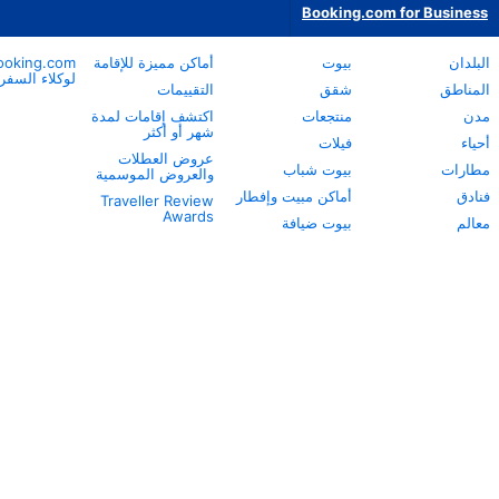
أماكن مميزة للإقامة
Booking.com
نبذة عن
لوكلاء السفر
Booking.com
التقييمات
خدمة العملاء
اكتشف إقامات لمدة
شهر أو أكثر
مساعدة الشركاء
عروض العطلات
Careers
والعروض الموسمية
الاستدامة
 وإفطار
Traveller Review
المركز الإعلامي
Awards
ة
مركز معلومات
السلامة
علاقات المستثمرين
شروط الخدمة
اعتراضات الشركاء
طريقة عملنا
بيان الخصوصية
بيان مكافحة العبودية
الحديثة
بيان حقوق الإنسان
تواصل مع الشركة