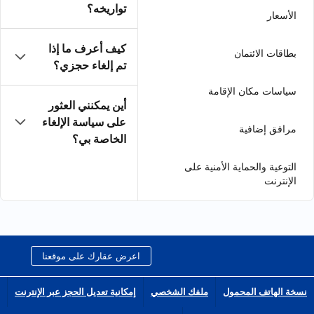
تواريخه؟
كيف أعرف ما إذا
تم إلغاء حجزي؟
أين يمكنني العثور
على سياسة الإلغاء
الخاصة بي؟
اعرض عقارك على موقعنا
الشخصي
إمكانية تعديل الحجز عبر الإنترنت
انضم إلى شبكة الشركاء التابعين