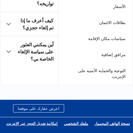
تواريخه؟
كيف أعرف ما إذا
تم إلغاء حجزي؟
أين يمكنني العثور
على سياسة الإلغاء
الخاصة بي؟
اعرض عقارك على موقعنا
الشخصي
إمكانية تعديل الحجز عبر الإنترنت
انضم إلى شبكة الشركاء التابعين