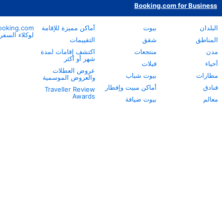
أماكن مميزة للإقامة
Booking.com
نبذة عن
لوكلاء السفر
Booking.com
التقييمات
خدمة العملاء
اكتشف إقامات لمدة
شهر أو أكثر
مساعدة الشركاء
عروض العطلات
Careers
والعروض الموسمية
الاستدامة
 وإفطار
Traveller Review
المركز الإعلامي
Awards
ة
مركز معلومات
السلامة
علاقات المستثمرين
شروط الخدمة
اعتراضات الشركاء
طريقة عملنا
بيان الخصوصية
بيان مكافحة العبودية
الحديثة
بيان حقوق الإنسان
تواصل مع الشركة