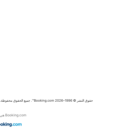
حقوق النشر © 1996–2026 Booking.com™. جميع الحقوق محفوظة.
Booking.com هي جزء من Booking Holdings Inc. الرائدة في مجال خدمة السفر عبر الإنترنت والخدمات المرتبطة به في العالم.