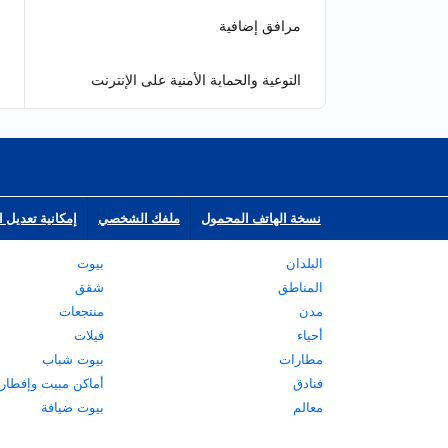
مرافق إضافية
التوعية والحماية الأمنية على الإنترنت
نسخة الهاتف المحمول
ملفك الشخصي
إمكانية تعديل ا
البلدان
بيوت
المناطق
شقق
مدن
منتجعات
أحياء
فيلات
مطارات
بيوت شباب
فنادق
أماكن مبيت وإفطار
معالم
بيوت ضيافة