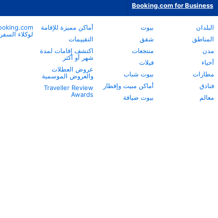
أماكن مميزة للإقامة
Booking.com
نبذة عن
لوكلاء السفر
Booking.com
التقييمات
خدمة العملاء
اكتشف إقامات لمدة
شهر أو أكثر
مساعدة الشركاء
عروض العطلات
Careers
والعروض الموسمية
الاستدامة
 وإفطار
Traveller Review
المركز الإعلامي
Awards
ة
مركز معلومات
السلامة
علاقات المستثمرين
شروط الخدمة
اعتراضات الشركاء
طريقة عملنا
بيان الخصوصية
بيان مكافحة العبودية
الحديثة
بيان حقوق الإنسان
تواصل مع الشركة