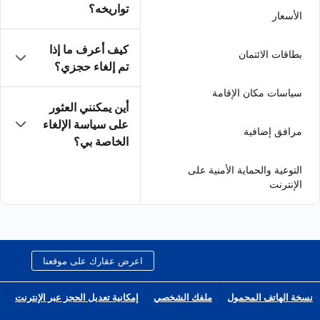
تواريخه؟
كيف أعرف ما إذا
تم إلغاء حجزي؟
أين يمكنني العثور
على سياسة الإلغاء
الخاصة بي؟
اعرض عقارك على موقعنا
الشخصي
إمكانية تعديل الحجز عبر الإنترنت
انضم إلى شبكة الشركاء التابعين