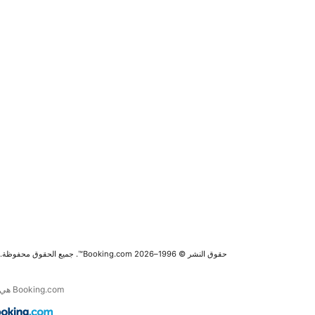
حقوق النشر © 1996–2026 Booking.com™. جميع الحقوق محفوظة.
Booking.com هي جزء من Booking Holdings Inc. الرائدة في مجال خدمة السفر عبر الإنترنت والخدمات المرتبطة به في العالم.