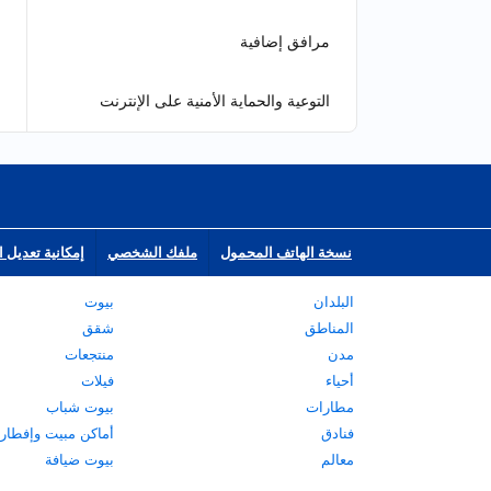
مرافق إضافية
التوعية والحماية الأمنية على الإنترنت
نسخة الهاتف المحمول
ملفك الشخصي
إمكانية تعديل ا
البلدان
بيوت
المناطق
شقق
مدن
منتجعات
أحياء
فيلات
مطارات
بيوت شباب
فنادق
أماكن مبيت وإفطار
معالم
بيوت ضيافة