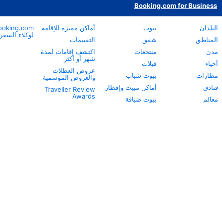
أماكن مميزة للإقامة
Booking.com
نبذة عن
لوكلاء السفر
Booking.com
التقييمات
خدمة العملاء
اكتشف إقامات لمدة
شهر أو أكثر
مساعدة الشركاء
عروض العطلات
Careers
والعروض الموسمية
الاستدامة
 وإفطار
Traveller Review
المركز الإعلامي
Awards
ة
مركز معلومات
السلامة
علاقات المستثمرين
شروط الخدمة
اعتراضات الشركاء
طريقة عملنا
بيان الخصوصية
بيان مكافحة العبودية
الحديثة
بيان حقوق الإنسان
تواصل مع الشركة