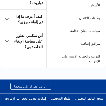
تواريخه؟
كيف أعرف ما إذا
تم إلغاء حجزي؟
أين يمكنني العثور
على سياسة الإلغاء
الخاصة بي؟
اعرض عقارك على موقعنا
الشخصي
إمكانية تعديل الحجز عبر الإنترنت
انضم إلى شبكة الشركاء التابعين