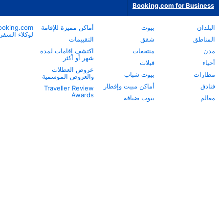
أماكن مميزة للإقامة
Booking.com
نبذة عن
لوكلاء السفر
Booking.com
التقييمات
خدمة العملاء
اكتشف إقامات لمدة
شهر أو أكثر
مساعدة الشركاء
عروض العطلات
Careers
والعروض الموسمية
الاستدامة
 وإفطار
Traveller Review
المركز الإعلامي
Awards
ة
مركز معلومات
السلامة
علاقات المستثمرين
شروط الخدمة
اعتراضات الشركاء
طريقة عملنا
بيان الخصوصية
بيان مكافحة العبودية
الحديثة
بيان حقوق الإنسان
تواصل مع الشركة