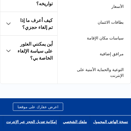
تواريخه؟
كيف أعرف ما إذا
تم إلغاء حجزي؟
أين يمكنني العثور
على سياسة الإلغاء
الخاصة بي؟
اعرض عقارك على موقعنا
الشخصي
إمكانية تعديل الحجز عبر الإنترنت
انضم إلى شبكة الشركاء التابعين