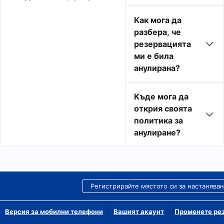
Как мога да
разбера, че
резервацията
ми е била
анулирана?
Къде мога да
открия своята
политика за
анулиране?
Регистрирайте мястото си за настанява
Версия за мобилни телефони
Вашият акаунт
Променете рез