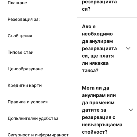
резервацията
Плащане
си?
Резервация за:
Ако е
необходимо
Съобщения
да анулирам
резервацията
Типове стаи
си, ще платя
ли някаква
Ценообразуване
такса?
Кредитни карти
Мога ли да
анулирам или
Правила и условия
да променям
датите за
резервация с
Допълнителни удобства
невъзвръщаема
стойност?
Сигурност и информираност