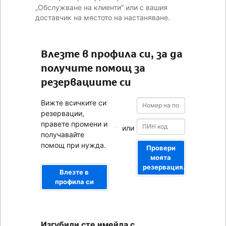
„Обслужване на клиенти” или с вашия
доставчик на мястото на настаняване.
Влезте в профила си, за да
получите помощ за
резервациите си
Номер
Номер
Вижте всичките си
на
на
резервации,
потвърждението
потвърждението
правете промени и
или
получавайте
помощ при нужда.
Провери
моята
резервация.
Влезте в
профила си
Вашият
Изгубили сте имейла с
имейл