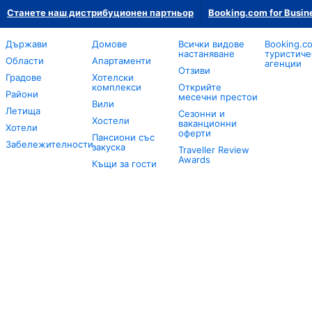
Станете наш дистрибуционен партньор
Booking.com for Busin
Държави
Домове
Всички видове
Booking.c
настаняване
туристиче
Области
Апартаменти
агенции
Отзиви
Градове
Хотелски
комплекси
Открийте
Райони
месечни престои
Вили
Летища
Сезонни и
Хостели
ваканционни
Хотели
оферти
Пансиони със
Забележителности
закуска
Traveller Review
Awards
Къщи за гости