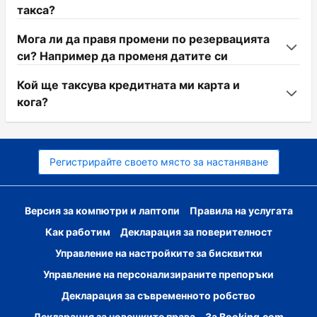
такса?
Мога ли да правя промени по резервацията
си? Например да променя датите си
Кой ще таксува кредитната ми карта и
кога?
Регистрирайте своето място за настаняване
Версия за компютри и лаптопи
Правила на услугата
Как работим
Декларация за поверителност
Управление на настройките за бисквитки
Управление на персонализираните препоръки
Декларация за съвременното робство
Декларация за човешките права
За Booking.com