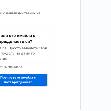
ли с вашия доставчик на
или сте имейла с
ърждението си?
а се. Просто въведете своя
по-долу, за да ви го
атим.
Препратете имейла с
потвърждението