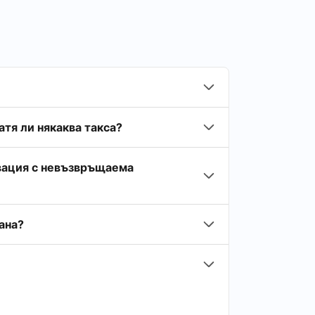
тя ли някаква такса?
рвация с невъзвръщаема
ана?