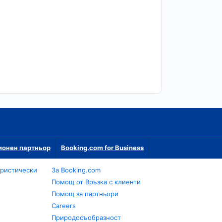
ионен партньор
Booking.com for Business
уристически
За Booking.com
Помощ от Връзка с клиенти
Помощ за партньори
Careers
Природосъобразност