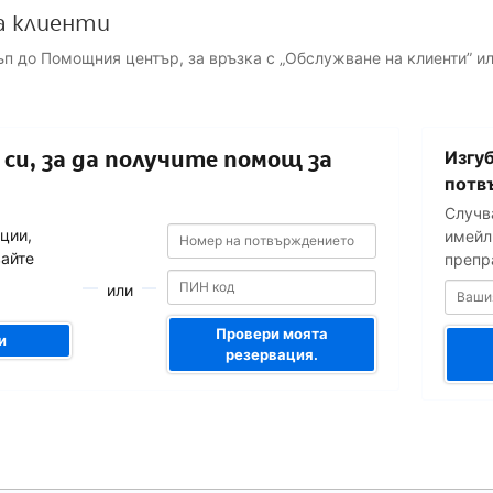
а клиенти
ъп до Помощния център, за връзка с „Обслужване на клиенти” и
Вашият
си, за да получите помощ за
Изгуб
имейл
адрес
потв
Случв
Номер
Номер
ции,
имейл 
на
на
вайте
препр
потвърждението
потвърждението
или
Провери моята
и
резервация.