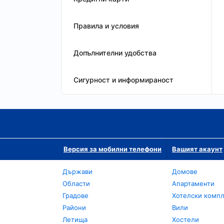
Правила и условия
Допълнителни удобства
Сигурност и информираност
Версия за мобилни телефони
Вашият акаунт
Държави
Домове
Области
Апартаменти
Градове
Хотелски комп
Райони
Вили
Летища
Хостели