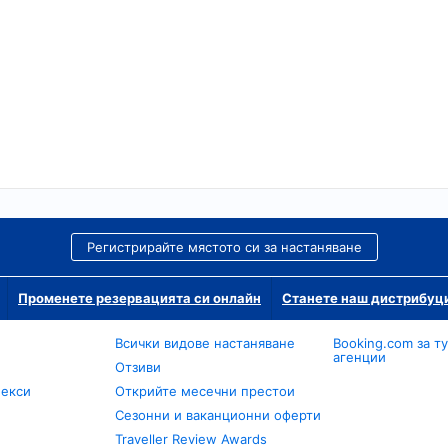
Регистрирайте мястото си за настаняване
Променете резервацията си онлайн
Станете наш дистрибуц
Всички видове настаняване
Booking.com за т
агенции
Отзиви
лекси
Открийте месечни престои
Сезонни и ваканционни оферти
Traveller Review Awards