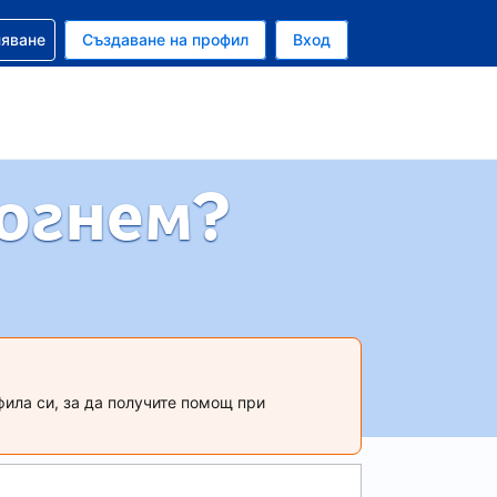
няване
Създаване на профил
Вход
ар
могнем?
фила си, за да получите помощ при