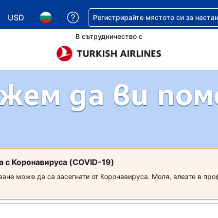
USD
Помощ с резервацията ви
Регистрирайте мястото си за наста
Избор на валута. Избрана валута - Американски дол
Избор на език. Избран език - Български
В сътрудничество с
жем да ви по
а с Коронавируса (COVID-19)
ване може да са засегнати от Коронавируса. Моля, влезте в про