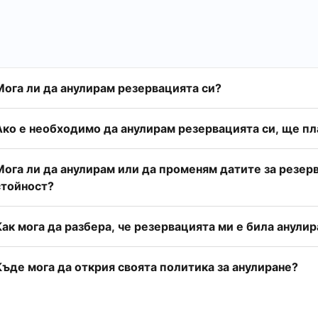
Мога ли да анулирам резервацията си?
Ако е необходимо да анулирам резервацията си, ще пла
Мога ли да анулирам или да променям датите за резе
стойност?
Как мога да разбера, че резервацията ми е била анулир
Къде мога да открия своята политика за анулиране?