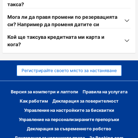
такса?
Мога ли да правя промени по резервацията
си? Например да променя датите си
Кой ще таксува кредитната ми карта и
кога?
Регистрирайте своето място за настаняване
Версия за компютри и лаптопи
Правила на услугата
Как работим
Декларация за поверителност
Управление на настройките за бисквитки
Управление на персонализираните препоръки
Декларация за съвременното робство
Декларация за човешките права
За Booking.com