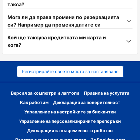
такса?
Мога ли да правя промени по резервацията
си? Например да променя датите си
Кой ще таксува кредитната ми карта и
кога?
Регистрирайте своето място за настаняване
Версия за компютри и лаптопи
Правила на услугата
Как работим
Декларация за поверителност
Управление на настройките за бисквитки
Управление на персонализираните препоръки
Декларация за съвременното робство
Декларация за човешките права
За Booking.com