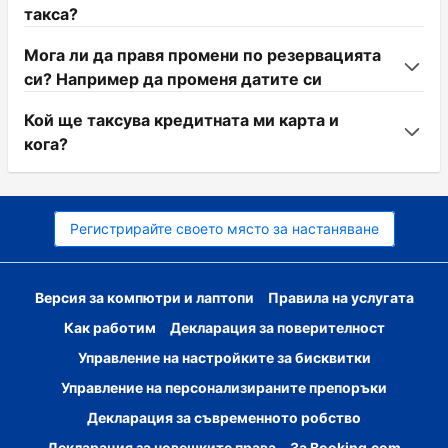
такса?
Мога ли да правя промени по резервацията
си? Например да променя датите си
Кой ще таксува кредитната ми карта и
кога?
Регистрирайте своето място за настаняване
Версия за компютри и лаптопи
Правила на услугата
Как работим
Декларация за поверителност
Управление на настройките за бисквитки
Управление на персонализираните препоръки
Декларация за съвременното робство
Декларация за човешките права
За Booking.com