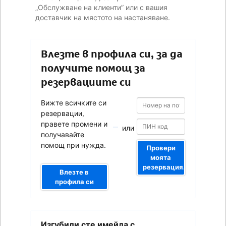
„Обслужване на клиенти” или с вашия
доставчик на мястото на настаняване.
Влезте в профила си, за да
получите помощ за
резервациите си
Номер
Номер
Вижте всичките си
на
на
резервации,
потвърждението
потвърждението
правете промени и
или
получавайте
помощ при нужда.
Провери
моята
резервация.
Влезте в
профила си
Вашият
Изгубили сте имейла с
имейл