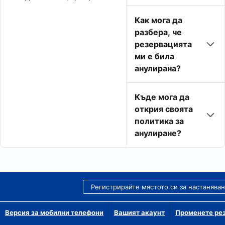
Как мога да
разбера, че
резервацията
ми е била
анулирана?
Къде мога да
открия своята
политика за
анулиране?
Регистрирайте мястото си за настанява
Версия за мобилни телефони
Вашият акаунт
Променете рез