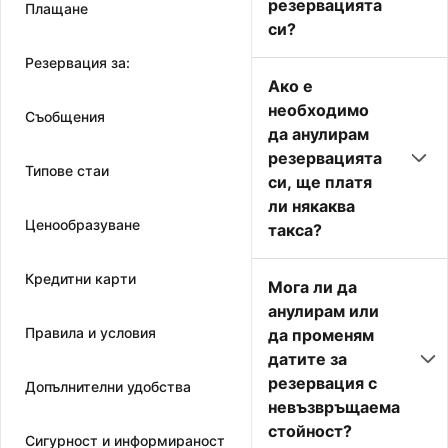
резервацията
Плащане
си?
Резервация за:
Ако е
необходимо
Съобщения
да анулирам
резервацията
Типове стаи
си, ще платя
ли някаква
Ценообразуване
такса?
Кредитни карти
Мога ли да
анулирам или
Правила и условия
да променям
датите за
резервация с
Допълнителни удобства
невъзвръщаема
стойност?
Сигурност и информираност