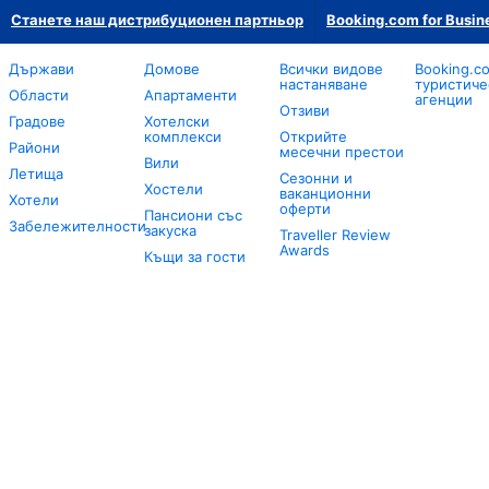
Станете наш дистрибуционен партньор
Booking.com for Busin
Държави
Домове
Всички видове
Booking.c
настаняване
туристиче
Области
Апартаменти
агенции
Отзиви
Градове
Хотелски
комплекси
Открийте
Райони
месечни престои
Вили
Летища
Сезонни и
Хостели
ваканционни
Хотели
оферти
Пансиони със
Забележителности
закуска
Traveller Review
Awards
Къщи за гости