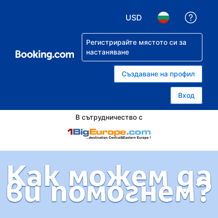
USD
Помо
Избор на валута. Избр
Избор на език.
Регистрирайте мястото си за
настаняване
Създаване на профил
Вход
В сътрудничество с
Как можем да
ви помогнем?