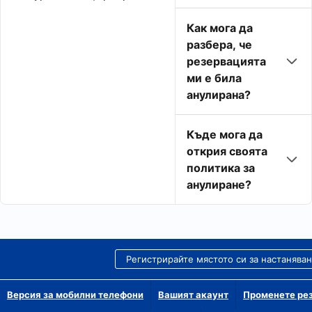
Как мога да
разбера, че
резервацията
ми е била
анулирана?
Къде мога да
открия своята
политика за
анулиране?
Регистрирайте мястото си за настанява
Версия за мобилни телефони
Вашият акаунт
Променете рез