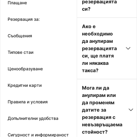
резервацията
Плащане
си?
Резервация за:
Ако е
необходимо
Съобщения
да анулирам
резервацията
Типове стаи
си, ще платя
ли някаква
Ценообразуване
такса?
Кредитни карти
Мога ли да
анулирам или
Правила и условия
да променям
датите за
резервация с
Допълнителни удобства
невъзвръщаема
стойност?
Сигурност и информираност