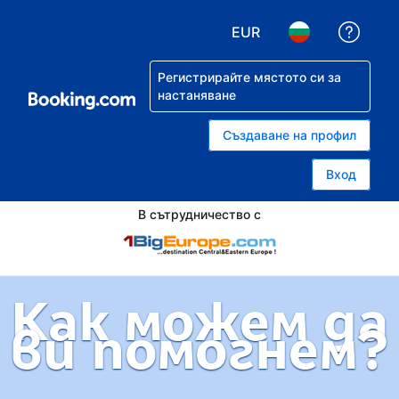
EUR
Помо
Избор на валута. Избра
Избор на език.
Регистрирайте мястото си за
настаняване
Създаване на профил
Вход
В сътрудничество с
Как можем да
ви помогнем?