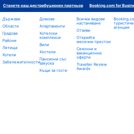
Станете наш дистрибуционен партньор
Booking.com for Busin
Държави
Домове
Всички видове
Booking.c
настаняване
туристиче
Области
Апартаменти
агенции
Отзиви
Градове
Хотелски
комплекси
Открийте
Райони
месечни престои
Вили
Летища
Сезонни и
Хостели
ваканционни
Хотели
оферти
Пансиони със
Забележителности
закуска
Traveller Review
Awards
Къщи за гости