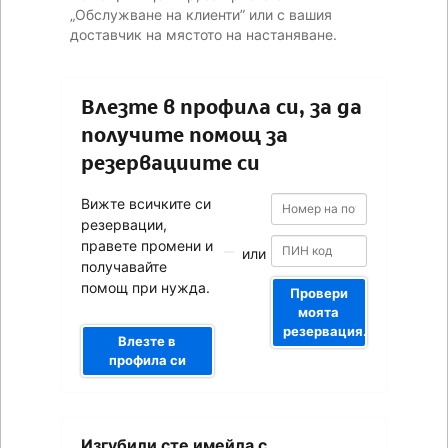
„Обслужване на клиенти” или с вашия
доставчик на мястото на настаняване.
Влезте в профила си, за да
получите помощ за
резервациите си
Номер
Номер
Вижте всичките си
на
на
резервации,
потвърждението
потвърждението
правете промени и
или
получавайте
помощ при нужда.
Провери
моята
резервация.
Влезте в
профила си
Вашият
Изгубили сте имейла с
имейл