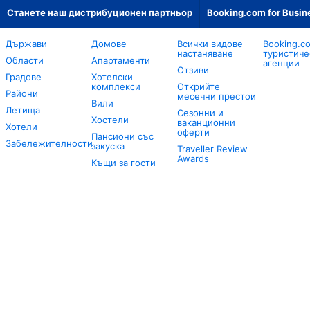
Станете наш дистрибуционен партньор
Booking.com for Busin
Държави
Домове
Всички видове
Booking.c
настаняване
туристиче
Области
Апартаменти
агенции
Отзиви
Градове
Хотелски
комплекси
Открийте
Райони
месечни престои
Вили
Летища
Сезонни и
Хостели
ваканционни
Хотели
оферти
Пансиони със
Забележителности
закуска
Traveller Review
Awards
Къщи за гости