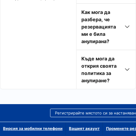
Как мога да
разбера, че
резервацията
ми е била
анулирана?
Къде мога да
открия своята
политика за
анулиране?
Регистрирайте мястото си за настанява
Версия за мобилни телефони
Вашият акаунт
Променете рез