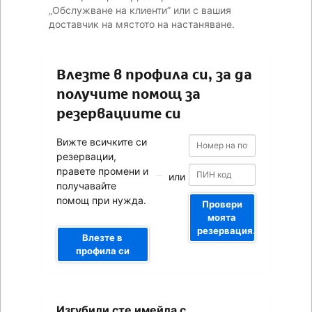
„Обслужване на клиенти” или с вашия
доставчик на мястото на настаняване.
Влезте в профила си, за да
получите помощ за
резервациите си
Номер
Номер
Вижте всичките си
на
на
резервации,
потвърждението
потвърждението
правете промени и
или
получавайте
помощ при нужда.
Провери
моята
резервация.
Влезте в
профила си
Вашият
Изгубили сте имейла с
имейл