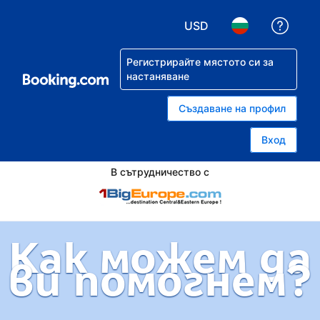
USD
Помо
Избор на валута. Избр
Избор на език.
Регистрирайте мястото си за
настаняване
Създаване на профил
Вход
В сътрудничество с
Как можем да
ви помогнем?