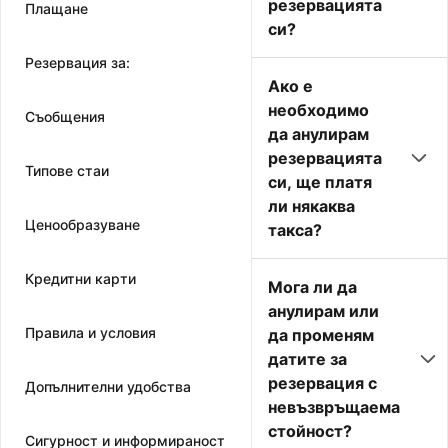
резервацията
Плащане
си?
Резервация за:
Ако е
необходимо
Съобщения
да анулирам
резервацията
Типове стаи
си, ще платя
ли някаква
Ценообразуване
такса?
Кредитни карти
Мога ли да
анулирам или
Правила и условия
да променям
датите за
резервация с
Допълнителни удобства
невъзвръщаема
стойност?
Сигурност и информираност