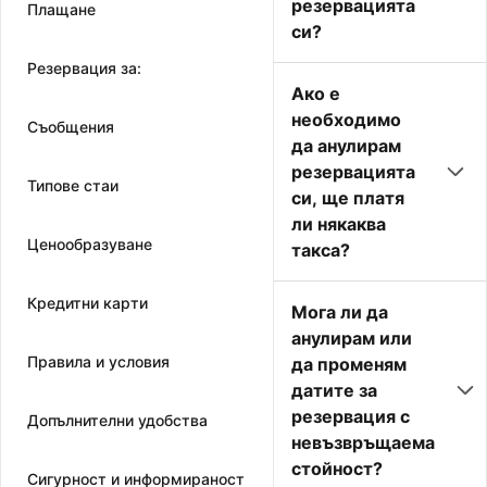
резервацията
Плащане
си?
Резервация за:
Ако е
необходимо
Съобщения
да анулирам
резервацията
Типове стаи
си, ще платя
ли някаква
Ценообразуване
такса?
Кредитни карти
Мога ли да
анулирам или
Правила и условия
да променям
датите за
резервация с
Допълнителни удобства
невъзвръщаема
стойност?
Сигурност и информираност