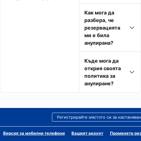
Как мога да
разбера, че
резервацията
ми е била
анулирана?
Къде мога да
открия своята
политика за
анулиране?
Регистрирайте мястото си за настанява
Версия за мобилни телефони
Вашият акаунт
Променете рез