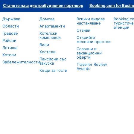
Станете наш дистрибуционен партньор
Booking.com for Busin
Държави
Домове
Всички видове
Booking.c
настаняване
туристиче
Области
Апартаменти
агенции
Отзиви
Градове
Хотелски
комплекси
Открийте
Райони
месечни престои
Вили
Летища
Сезонни и
Хостели
ваканционни
Хотели
оферти
Пансиони със
Забележителности
закуска
Traveller Review
Awards
Къщи за гости