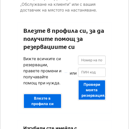
„Обслужване на клиенти” или с вашия
доставчик на мястото на настаняване.
Влезте в профила си, за да
получите помощ за
резервациите си
Номер
Номер
Вижте всичките си
на
на
резервации,
потвърждението
потвърждението
правете промени и
или
получавайте
помощ при нужда.
Провери
моята
резервация.
Влезте в
профила си
Вашият
Изгубили сте имейла с
имейл