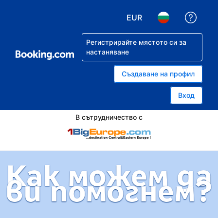
EUR
Помо
Избор на валута. Избра
Избор на език.
Регистрирайте мястото си за
настаняване
Създаване на профил
Вход
В сътрудничество с
Как можем да
ви помогнем?