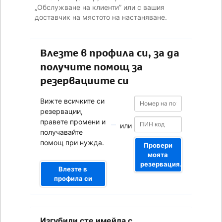
„Обслужване на клиенти” или с вашия
доставчик на мястото на настаняване.
Влезте в профила си, за да
получите помощ за
резервациите си
Номер
Номер
Вижте всичките си
на
на
резервации,
потвърждението
потвърждението
правете промени и
или
получавайте
помощ при нужда.
Провери
моята
резервация.
Влезте в
профила си
Вашият
Изгубили сте имейла с
имейл