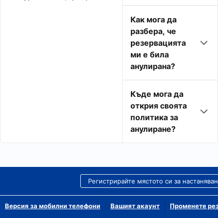
Как мога да
разбера, че
резервацията
ми е била
анулирана?
Къде мога да
открия своята
политика за
анулиране?
Регистрирайте мястото си за настанява
Версия за мобилни телефони
Вашият акаунт
Променете рез