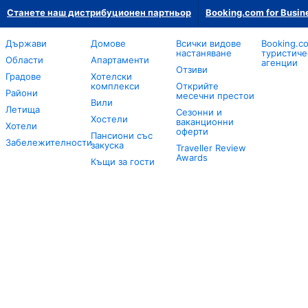
Станете наш дистрибуционен партньор
Booking.com for Busin
Държави
Домове
Всички видове
Booking.c
настаняване
туристиче
Области
Апартаменти
агенции
Отзиви
Градове
Хотелски
комплекси
Открийте
Райони
месечни престои
Вили
Летища
Сезонни и
Хостели
ваканционни
Хотели
оферти
Пансиони със
Забележителности
закуска
Traveller Review
Awards
Къщи за гости