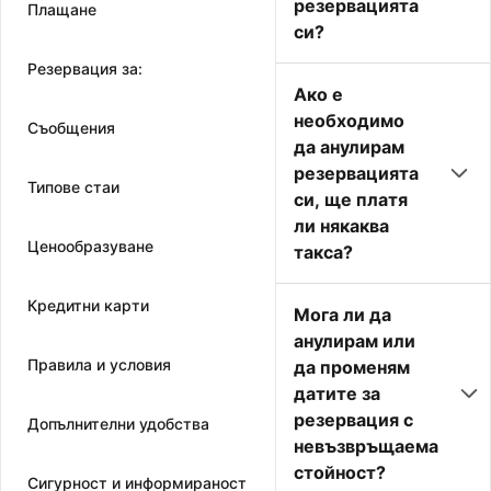
резервацията
Плащане
си?
Резервация за:
Ако е
необходимо
Съобщения
да анулирам
резервацията
Типове стаи
си, ще платя
ли някаква
Ценообразуване
такса?
Кредитни карти
Мога ли да
анулирам или
Правила и условия
да променям
датите за
резервация с
Допълнителни удобства
невъзвръщаема
стойност?
Сигурност и информираност