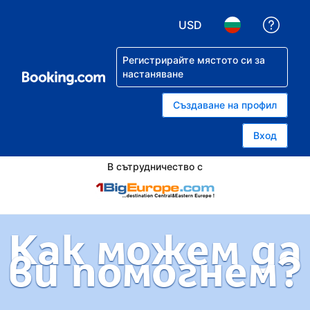
USD
Помо
Избор на валута. Избр
Избор на език.
Регистрирайте мястото си за
настаняване
Създаване на профил
Вход
В сътрудничество с
Как можем да
ви помогнем?