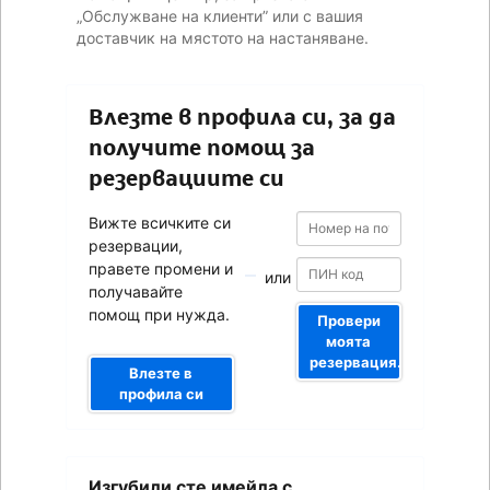
„Обслужване на клиенти” или с вашия
доставчик на мястото на настаняване.
Влезте в профила си, за да
получите помощ за
резервациите си
Номер
Номер
Вижте всичките си
на
на
резервации,
потвърждението
потвърждението
правете промени и
или
получавайте
помощ при нужда.
Провери
моята
резервация.
Влезте в
профила си
Вашият
Изгубили сте имейла с
имейл