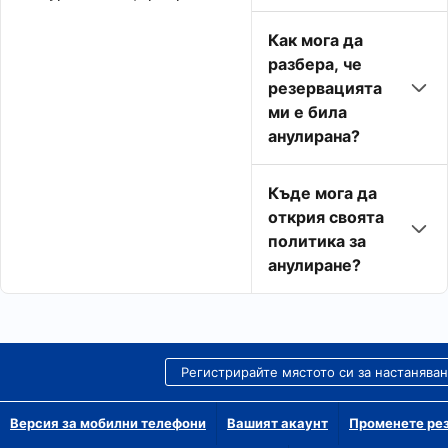
Как мога да
разбера, че
резервацията
ми е била
анулирана?
Къде мога да
открия своята
политика за
анулиране?
Регистрирайте мястото си за настанява
Версия за мобилни телефони
Вашият акаунт
Променете рез