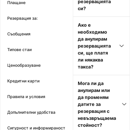
резервацията
Плащане
си?
Резервация за:
Ако е
необходимо
Съобщения
да анулирам
резервацията
Типове стаи
си, ще платя
ли някаква
Ценообразуване
такса?
Кредитни карти
Мога ли да
анулирам или
Правила и условия
да променям
датите за
резервация с
Допълнителни удобства
невъзвръщаема
стойност?
Сигурност и информираност