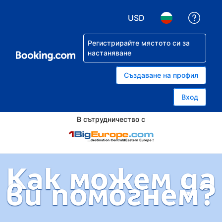
USD
Помо
Избор на валута. Избр
Избор на език.
Регистрирайте мястото си за
настаняване
Създаване на профил
Вход
В сътрудничество с
Как можем да
ви помогнем?