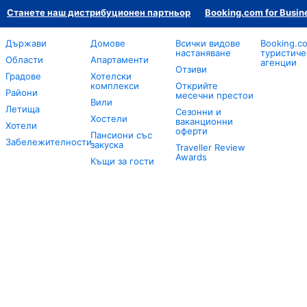
Станете наш дистрибуционен партньор
Booking.com for Busin
Държави
Домове
Всички видове
Booking.c
настаняване
туристиче
Области
Апартаменти
агенции
Отзиви
Градове
Хотелски
комплекси
Открийте
Райони
месечни престои
Вили
Летища
Сезонни и
Хостели
ваканционни
Хотели
оферти
Пансиони със
Забележителности
закуска
Traveller Review
Awards
Къщи за гости