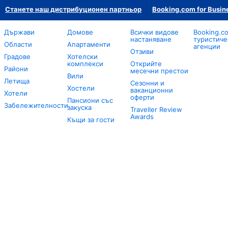
Станете наш дистрибуционен партньор
Booking.com for Busin
Държави
Домове
Всички видове
Booking.c
настаняване
туристиче
Области
Апартаменти
агенции
Отзиви
Градове
Хотелски
комплекси
Открийте
Райони
месечни престои
Вили
Летища
Сезонни и
Хостели
ваканционни
Хотели
оферти
Пансиони със
Забележителности
закуска
Traveller Review
Awards
Къщи за гости