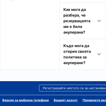
Как мога да
разбера, че
резервацията
ми е била
анулирана?
Къде мога да
открия своята
политика за
анулиране?
Регистрирайте мястото си за настанява
Версия за мобилни телефони
Вашият акаунт
Променете рез