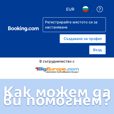
EUR
Помо
Избор на валута. Избра
Избор на език.
Регистрирайте мястото си за
настаняване
Създаване на профил
Вход
В сътрудничество с
Как можем да
ви помогнем?