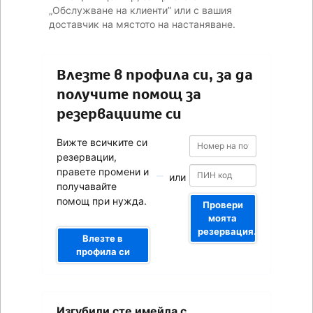
„Обслужване на клиенти” или с вашия
доставчик на мястото на настаняване.
Влезте в профила си, за да
получите помощ за
резервациите си
Номер
Номер
Вижте всичките си
на
на
резервации,
потвърждението
потвърждението
правете промени и
или
получавайте
помощ при нужда.
Провери
моята
резервация.
Влезте в
профила си
Вашият
Изгубили сте имейла с
имейл