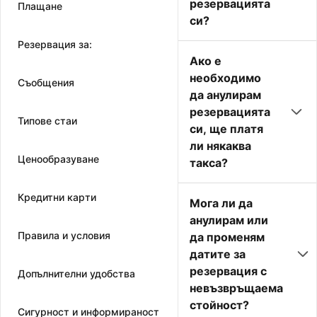
резервацията
Плащане
си?
Резервация за:
Ако е
необходимо
Съобщения
да анулирам
резервацията
Типове стаи
си, ще платя
ли някаква
Ценообразуване
такса?
Кредитни карти
Мога ли да
анулирам или
Правила и условия
да променям
датите за
резервация с
Допълнителни удобства
невъзвръщаема
стойност?
Сигурност и информираност