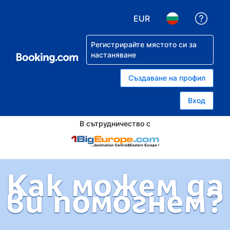
EUR
Помо
Избор на валута. Избра
Избор на език.
Регистрирайте мястото си за
настаняване
Създаване на профил
Вход
В сътрудничество с
Как можем да
ви помогнем?