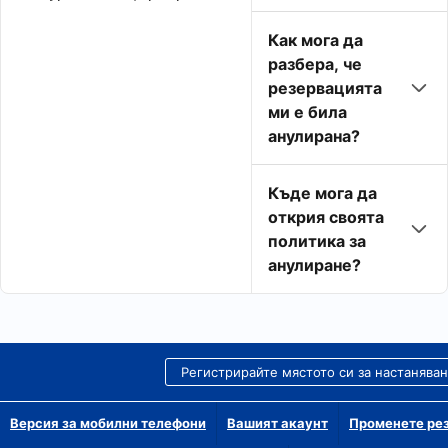
Как мога да
разбера, че
резервацията
ми е била
анулирана?
Къде мога да
открия своята
политика за
анулиране?
Регистрирайте мястото си за настанява
Версия за мобилни телефони
Вашият акаунт
Променете рез