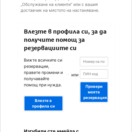
„Обслужване на клиенти” или с вашия
доставчик на мястото на настаняване.
Влезте в профила си, за да
получите помощ за
резервациите си
Номер
Номер
Вижте всичките си
на
на
резервации,
потвърждението
потвърждението
правете промени и
или
получавайте
помощ при нужда.
Провери
моята
резервация.
Влезте в
профила си
Вашият
Изгубили сте имейла с
имейл