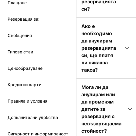
резервацията
Плащане
си?
Резервация за:
Ако е
необходимо
Съобщения
да анулирам
резервацията
Типове стаи
си, ще платя
ли някаква
Ценообразуване
такса?
Кредитни карти
Мога ли да
анулирам или
Правила и условия
да променям
датите за
резервация с
Допълнителни удобства
невъзвръщаема
стойност?
Сигурност и информираност