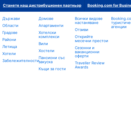
Станете наш дистрибуционен партньор
Booking.com for Busin
Държави
Домове
Всички видове
Booking.c
настаняване
туристиче
Области
Апартаменти
агенции
Отзиви
Градове
Хотелски
комплекси
Открийте
Райони
месечни престои
Вили
Летища
Сезонни и
Хостели
ваканционни
Хотели
оферти
Пансиони със
Забележителности
закуска
Traveller Review
Awards
Къщи за гости