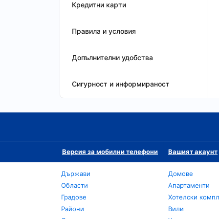
Кредитни карти
Правила и условия
Допълнителни удобства
Сигурност и информираност
Версия за мобилни телефони
Вашият акаунт
Държави
Домове
Области
Апартаменти
Градове
Хотелски комп
Райони
Вили