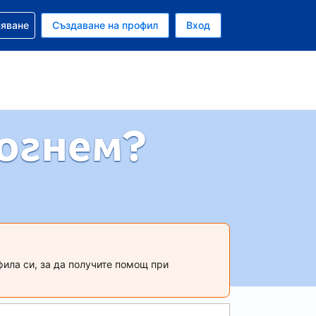
няване
Създаване на профил
Вход
ар
могнем?
фила си, за да получите помощ при