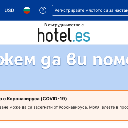
USD
Помощ с резервацията ви
Регистрирайте мястото си за наста
Избор на валута. Избрана валута - Американски дол
Избор на език. Избран език - Български
В сътрудничество с
жем да ви по
а с Коронавируса (COVID-19)
ване може да са засегнати от Коронавируса. Моля, влезте в про