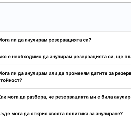
Мога ли да анулирам резервацията си?
Ако е необходимо да анулирам резервацията си, ще пла
Мога ли да анулирам или да променям датите за резе
стойност?
Как мога да разбера, че резервацията ми е била анулир
Къде мога да открия своята политика за анулиране?