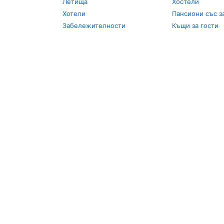
Летища
Хостели
Хотели
Пансиони със з
Забележителности
Къщи за гости