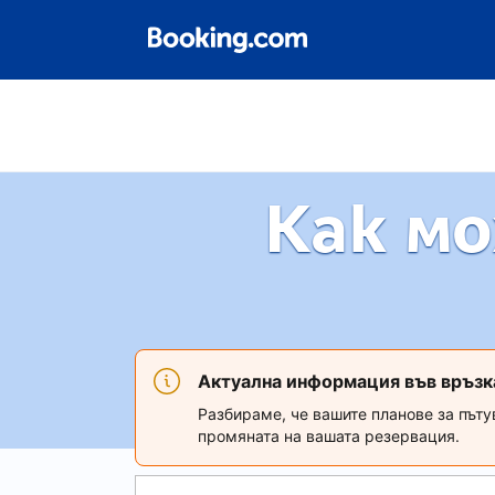
Как мо
Актуална информация във връзк
Разбираме, че вашите планове за пъту
промяната на вашата резервация.