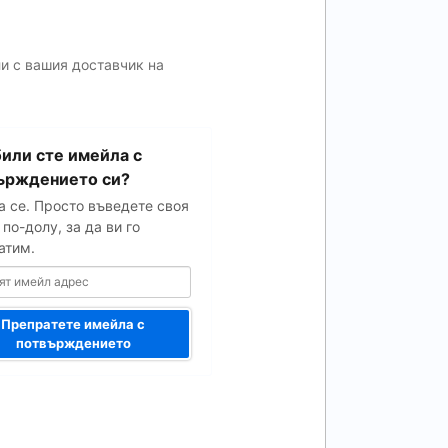
ли с вашия доставчик на
или сте имейла с
ърждението си?
а се. Просто въведете своя
по-долу, за да ви го
атим.
Препратете имейла с
потвърждението