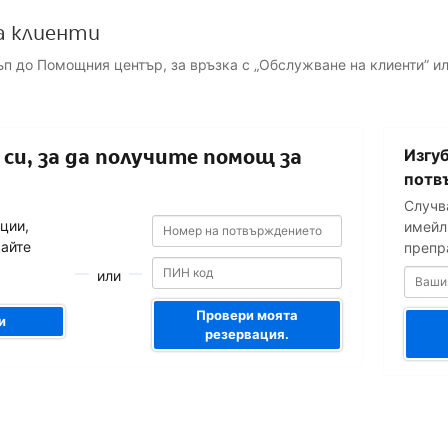
а клиенти
ъп до Помощния център, за връзка с „Обслужване на клиенти” и
Вашият
си, за да получите помощ за
Изгуб
имейл
адрес
потв
Случв
Номер
Номер
ции,
имейл 
на
на
вайте
препр
потвърждението
потвърждението
или
Провери моята
и
резервация.