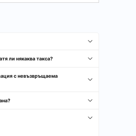
тя ли някаква такса?
рвация с невъзвръщаема
ана?