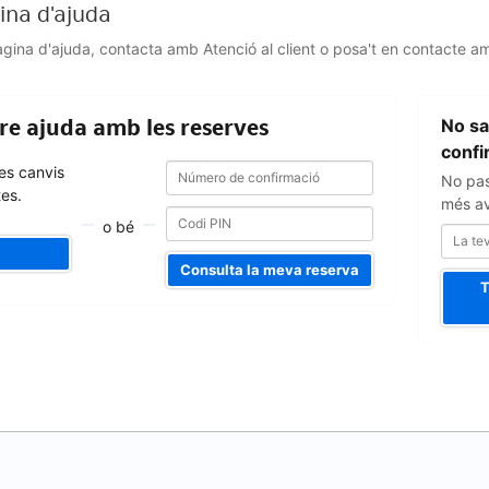
gina d'ajuda
Pàgina d'ajuda, contacta amb Atenció al client o posa't en contacte am
La
bre ajuda amb les reserves
No sa
teva
adreça
confi
Número
Número
d'e-
fes canvis
No pas
de
de
mail
tes.
confirmació
més ava
confirmació
o bé
Consulta la meva reserva
T