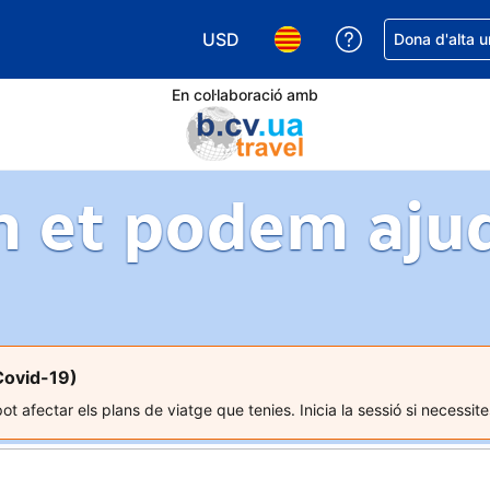
USD
Rep ajuda amb 
Dona d'alta u
Tria la moneda. La moneda actual é
Tria l'idioma. L'idioma act
En col·laboració amb
 et podem aju
Covid-19)
t afectar els plans de viatge que tenies. Inicia la sessió si necessite