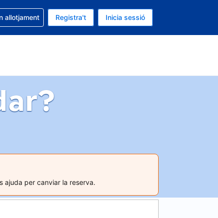
la reserva
n allotjament
Registra't
Inicia sessió
s Dòlar dels Estats Units
ual és Català
dar?
s ajuda per canviar la reserva.