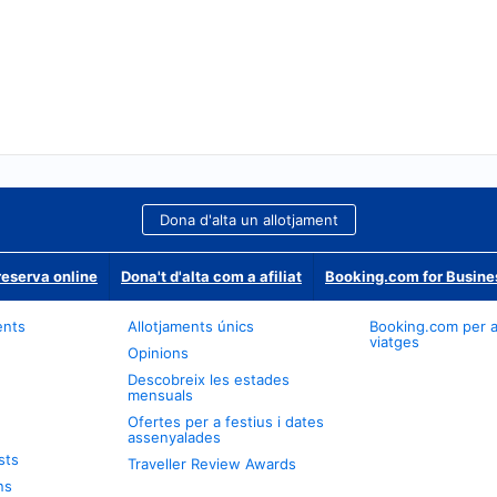
Dona d'alta un allotjament
reserva online
Dona't d'alta com a afiliat
Booking.com for Busine
ents
Allotjaments únics
Booking.com per 
viatges
Opinions
Descobreix les estades
mensuals
Ofertes per a festius i dates
assenyalades
sts
Traveller Review Awards
ns