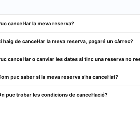
uc cancel·lar la meva reserva?
i haig de cancel·lar la meva reserva, pagaré un càrrec?
uc cancel·lar o canviar les dates si tinc una reserva no 
om puc saber si la meva reserva s'ha cancel·lat?
n puc trobar les condicions de cancel·lació?