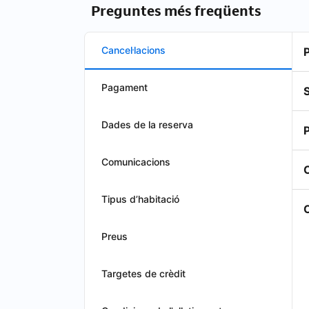
Preguntes més freqüents
Cancel·lacions
P
Pagament
S
Dades de la reserva
P
Comunicacions
C
Tipus d’habitació
O
Preus
Targetes de crèdit