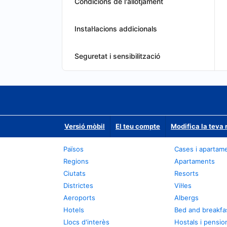
Condicions de l'allotjament
Instal·lacions addicionals
Seguretat i sensibilització
Versió mòbil
El teu compte
Modifica la teva 
Països
Cases i apartam
Regions
Apartaments
Ciutats
Resorts
Districtes
Vil·les
Aeroports
Albergs
Hotels
Bed and breakfa
Llocs d'interès
Hostals i pensio