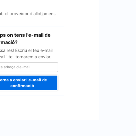
b el proveïdor d'allotjament.
ps on tens l'e-mail de
rmació?
sa res! Escriu el teu e-mail
ll i te'l tornarem a enviar.
orna a enviar l'e-mail de
confirmació