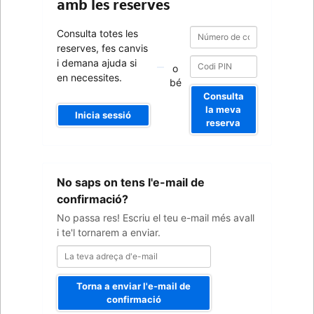
amb les reserves
Número
Número
Consulta totes les
de
de
reserves, fes canvis
confirmació
confirmació
i demana ajuda si
o
en necessites.
bé
Consulta
la meva
Inicia sessió
reserva
La
No saps on tens l'e-mail de
teva
adreça
confirmació?
d'e-
No passa res! Escriu el teu e-mail més avall
mail
i te'l tornarem a enviar.
Torna a enviar l'e-mail de
confirmació