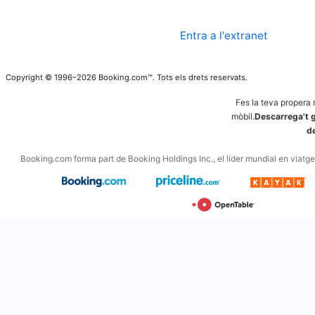
Entra a l'extranet
Copyright © 1996–2026 Booking.com™. Tots els drets reservats.
Fes la teva propera 
mòbil.
Descarrega't g
d
Booking.com forma part de Booking Holdings Inc., el líder mundial en viatges