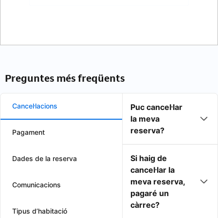
Preguntes més freqüents
Cancel·lacions
Puc cancel·lar
la meva
reserva?
Pagament
Si haig de
Dades de la reserva
cancel·lar la
meva reserva,
Comunicacions
pagaré un
càrrec?
Tipus d’habitació