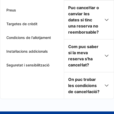
Puc cancel·lar o
Preus
canviar les
dates si tinc
Targetes de crèdit
una reserva no
reemborsable?
Condicions de l'allotjament
Com puc saber
Instal·lacions addicionals
si la meva
reserva s'ha
cancel·lat?
Seguretat i sensibilització
On puc trobar
les condicions
de cancel·lació?