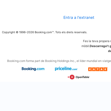
Entra a l'extranet
Copyright © 1996–2026 Booking.com™. Tots els drets reservats.
Fes la teva propera 
mòbil.
Descarrega't g
d
Booking.com forma part de Booking Holdings Inc., el líder mundial en viatges