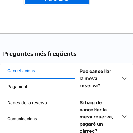
Preguntes més freqüents
Cancel·lacions
Puc cancel·lar
la meva
reserva?
Pagament
Si haig de
Dades de la reserva
cancel·lar la
meva reserva,
Comunicacions
pagaré un
càrrec?