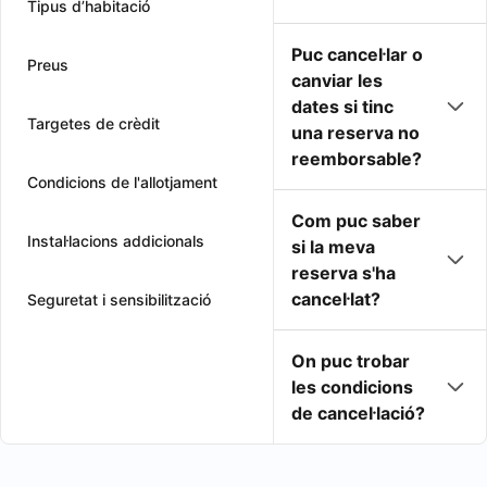
Tipus d’habitació
Puc cancel·lar o
Preus
canviar les
dates si tinc
Targetes de crèdit
una reserva no
reemborsable?
Condicions de l'allotjament
Com puc saber
Instal·lacions addicionals
si la meva
reserva s'ha
cancel·lat?
Seguretat i sensibilització
On puc trobar
les condicions
de cancel·lació?