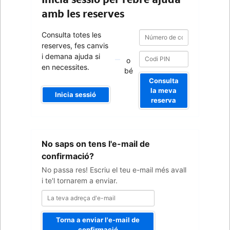
amb les reserves
Número
Número
Consulta totes les
de
de
reserves, fes canvis
confirmació
confirmació
i demana ajuda si
o
en necessites.
bé
Consulta
la meva
Inicia sessió
reserva
La
No saps on tens l'e-mail de
teva
adreça
confirmació?
d'e-
No passa res! Escriu el teu e-mail més avall
mail
i te'l tornarem a enviar.
Torna a enviar l'e-mail de
confirmació