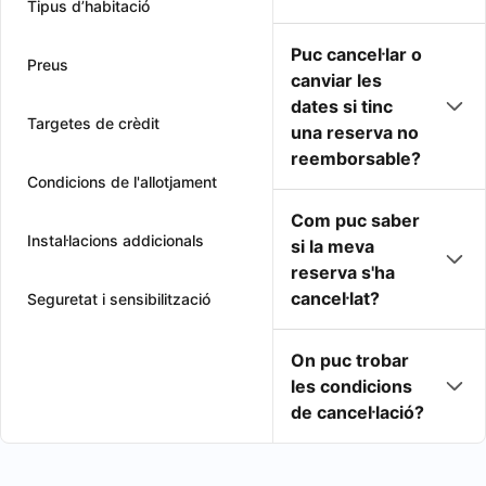
Tipus d’habitació
Puc cancel·lar o
Preus
canviar les
dates si tinc
Targetes de crèdit
una reserva no
reemborsable?
Condicions de l'allotjament
Com puc saber
Instal·lacions addicionals
si la meva
reserva s'ha
cancel·lat?
Seguretat i sensibilització
On puc trobar
les condicions
de cancel·lació?