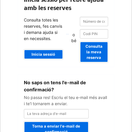
amb les reserves
Número
Número
Consulta totes les
de
de
reserves, fes canvis
confirmació
confirmació
i demana ajuda si
o
en necessites.
bé
Consulta
la meva
Inicia sessió
reserva
La
No saps on tens l'e-mail de
teva
adreça
confirmació?
d'e-
No passa res! Escriu el teu e-mail més avall
mail
i te'l tornarem a enviar.
Torna a enviar l'e-mail de
confirmació