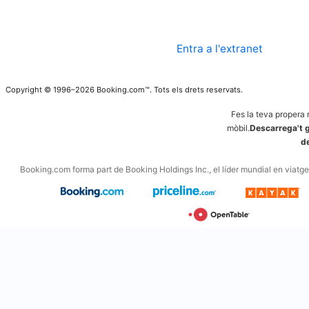
Entra a l'extranet
Copyright © 1996–2026 Booking.com™. Tots els drets reservats.
Fes la teva propera 
mòbil.
Descarrega't g
d
Booking.com forma part de Booking Holdings Inc., el líder mundial en viatges