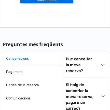
Preguntes més freqüents
Cancel·lacions
Puc cancel·lar
la meva
reserva?
Pagament
Si haig de
Dades de la reserva
cancel·lar la
meva reserva,
Comunicacions
pagaré un
càrrec?