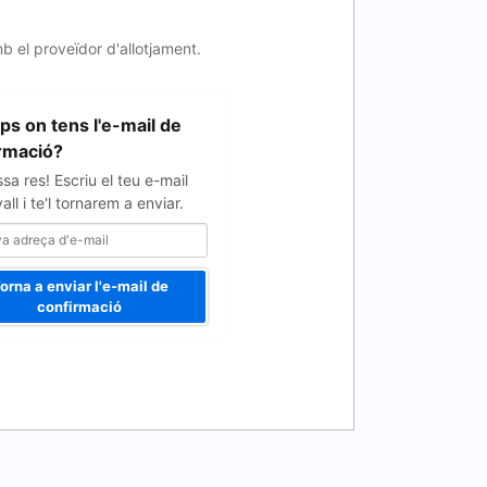
b el proveïdor d'allotjament.
ps on tens l'e-mail de
rmació?
sa res! Escriu el teu e-mail
ll i te'l tornarem a enviar.
orna a enviar l'e-mail de
confirmació