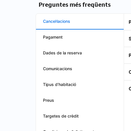
Preguntes més freqüents
Cancel·lacions
P
Pagament
S
Dades de la reserva
P
Comunicacions
C
Tipus d’habitació
O
Preus
Targetes de crèdit