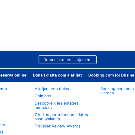
Dona d'alta un allotjament
reserva online
Dona't d'alta com a afiliat
Booking.com for Busine
ents
Allotjaments únics
Booking.com per 
viatges
Opinions
Descobreix les estades
mensuals
Ofertes per a festius i dates
assenyalades
sts
Traveller Review Awards
ns