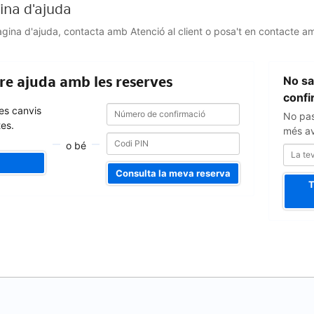
gina d'ajuda
Pàgina d'ajuda, contacta amb Atenció al client o posa't en contacte am
La
bre ajuda amb les reserves
No sa
teva
adreça
confi
Número
Número
d'e-
fes canvis
No pas
de
de
mail
tes.
confirmació
més ava
confirmació
o bé
Consulta la meva reserva
T