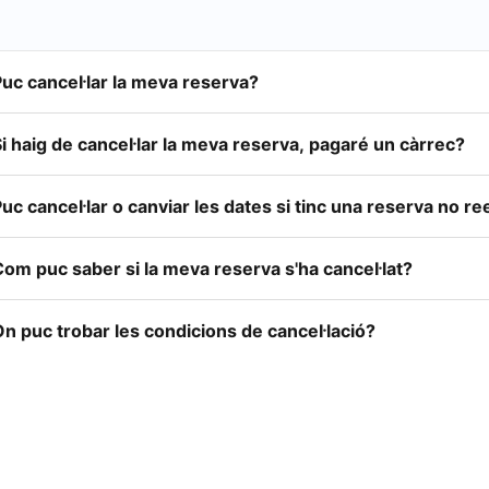
uc cancel·lar la meva reserva?
i haig de cancel·lar la meva reserva, pagaré un càrrec?
uc cancel·lar o canviar les dates si tinc una reserva no 
om puc saber si la meva reserva s'ha cancel·lat?
n puc trobar les condicions de cancel·lació?