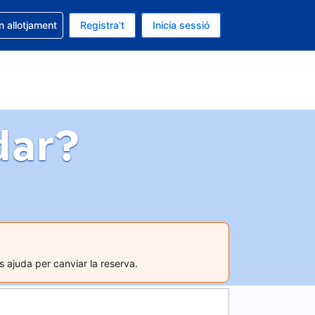
la reserva
n allotjament
Registra't
Inicia sessió
 és EUR
ual és Català
dar?
s ajuda per canviar la reserva.