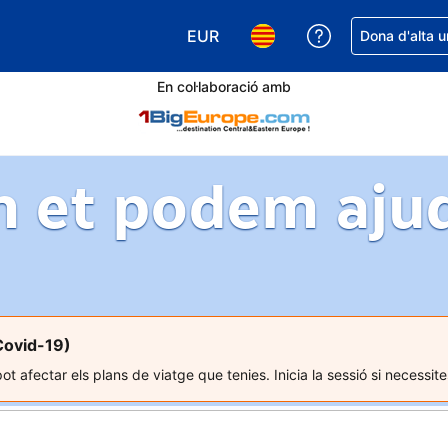
EUR
Rep ajuda amb 
Dona d'alta u
Tria la moneda. La moneda actual
Tria l'idioma. L'idioma act
En col·laboració amb
 et podem aju
Covid-19)
t afectar els plans de viatge que tenies. Inicia la sessió si necessite