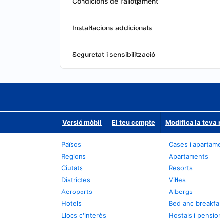
Condicions de l'allotjament
Instal·lacions addicionals
Seguretat i sensibilització
Versió mòbil
El teu compte
Modifica la teva 
Països
Cases i apartam
Regions
Apartaments
Ciutats
Resorts
Districtes
Vil·les
Aeroports
Albergs
Hotels
Bed and breakfa
Llocs d'interès
Hostals i pensio