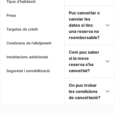
Tipus d’habitació
Puc cancel·lar o
Preus
canviar les
dates si tinc
Targetes de crèdit
una reserva no
reemborsable?
Condicions de l'allotjament
Com puc saber
Instal·lacions addicionals
si la meva
reserva s'ha
cancel·lat?
Seguretat i sensibilització
On puc trobar
les condicions
de cancel·lació?