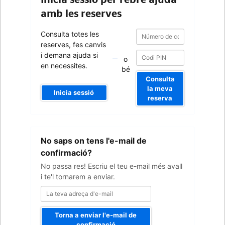
amb les reserves
Número
Número
Consulta totes les
de
de
reserves, fes canvis
confirmació
confirmació
i demana ajuda si
o
en necessites.
bé
Consulta
la meva
Inicia sessió
reserva
La
No saps on tens l'e-mail de
teva
adreça
confirmació?
d'e-
No passa res! Escriu el teu e-mail més avall
mail
i te'l tornarem a enviar.
Torna a enviar l'e-mail de
confirmació