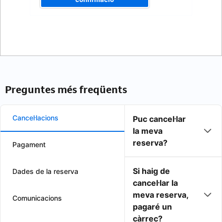
Preguntes més freqüents
Cancel·lacions
Puc cancel·lar
la meva
reserva?
Pagament
Si haig de
Dades de la reserva
cancel·lar la
meva reserva,
Comunicacions
pagaré un
càrrec?