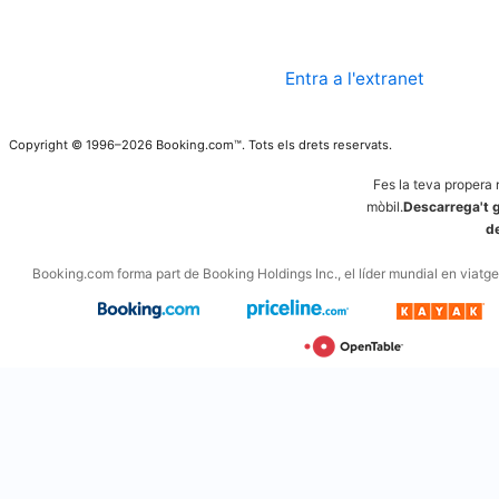
Entra a l'extranet
Copyright © 1996–2026 Booking.com™. Tots els drets reservats.
Fes la teva propera 
mòbil.
Descarrega't g
d
Booking.com forma part de Booking Holdings Inc., el líder mundial en viatges