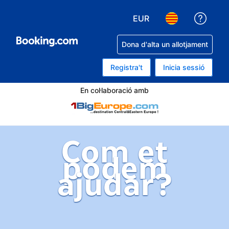
EUR
Rep a
Tria la moneda. La mone
Tria l'idioma. L'
Dona d'alta un allotjament
Registra't
Inicia sessió
En col·laboració amb
Com et
podem
ajudar?