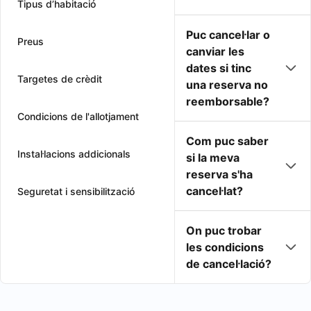
Tipus d’habitació
Puc cancel·lar o
Preus
canviar les
dates si tinc
Targetes de crèdit
una reserva no
reemborsable?
Condicions de l'allotjament
Com puc saber
Instal·lacions addicionals
si la meva
reserva s'ha
cancel·lat?
Seguretat i sensibilització
On puc trobar
les condicions
de cancel·lació?