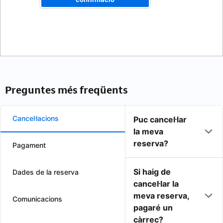
Preguntes més freqüents
Cancel·lacions
Puc cancel·lar
la meva
reserva?
Pagament
Si haig de
Dades de la reserva
cancel·lar la
meva reserva,
Comunicacions
pagaré un
càrrec?