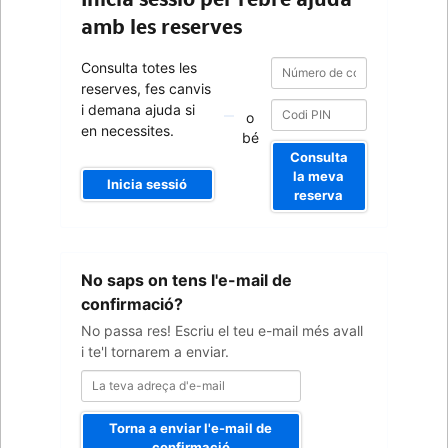
amb les reserves
Número
Número
Consulta totes les
de
de
reserves, fes canvis
confirmació
confirmació
i demana ajuda si
o
en necessites.
bé
Consulta
la meva
Inicia sessió
reserva
La
No saps on tens l'e-mail de
teva
adreça
confirmació?
d'e-
No passa res! Escriu el teu e-mail més avall
mail
i te'l tornarem a enviar.
Torna a enviar l'e-mail de
confirmació