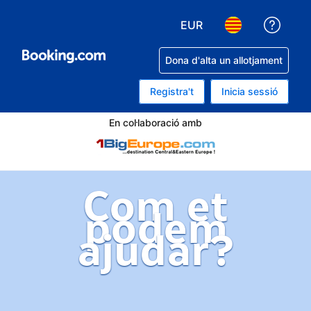
EUR
Rep a
Tria la moneda. La mone
Tria l'idioma. L'
Dona d'alta un allotjament
Registra't
Inicia sessió
En col·laboració amb
Com et
podem
ajudar?