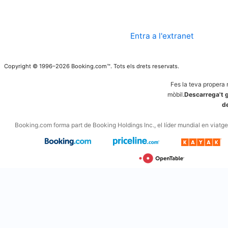
Entra a l'extranet
Copyright © 1996–2026 Booking.com™. Tots els drets reservats.
Fes la teva propera 
mòbil.
Descarrega't g
d
Booking.com forma part de Booking Holdings Inc., el líder mundial en viatges