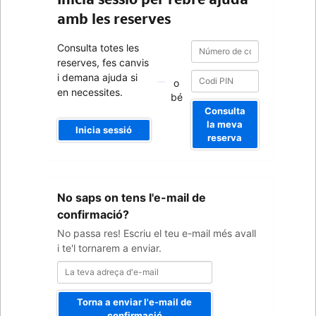
amb les reserves
Número
Número
Consulta totes les
de
de
reserves, fes canvis
confirmació
confirmació
i demana ajuda si
o
en necessites.
bé
Consulta
la meva
Inicia sessió
reserva
La
No saps on tens l'e-mail de
teva
adreça
confirmació?
d'e-
No passa res! Escriu el teu e-mail més avall
mail
i te'l tornarem a enviar.
Torna a enviar l'e-mail de
confirmació