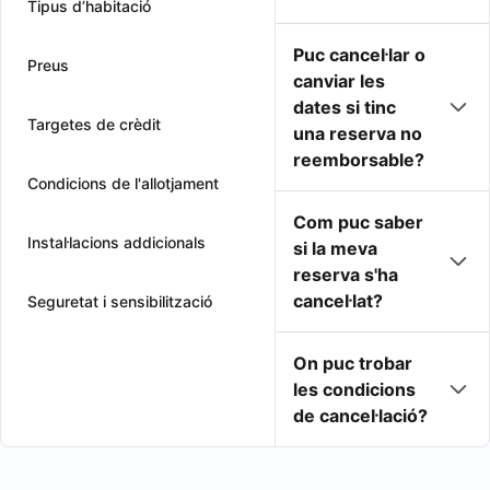
Tipus d’habitació
Puc cancel·lar o
Preus
canviar les
dates si tinc
Targetes de crèdit
una reserva no
reemborsable?
Condicions de l'allotjament
Com puc saber
Instal·lacions addicionals
si la meva
reserva s'ha
cancel·lat?
Seguretat i sensibilització
On puc trobar
les condicions
de cancel·lació?