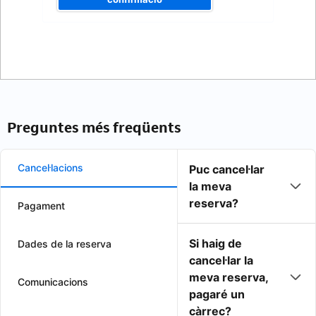
Preguntes més freqüents
Cancel·lacions
Puc cancel·lar
la meva
reserva?
Pagament
Si haig de
Dades de la reserva
cancel·lar la
meva reserva,
Comunicacions
pagaré un
càrrec?