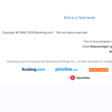
Entra a l'extranet
Copyright © 1996–2026 Booking.com™. Tots els drets reservats.
Fes la teva propera 
mòbil.
Descarrega't g
d
Booking.com forma part de Booking Holdings Inc., el líder mundial en viatges