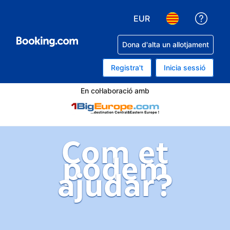
EUR
Rep a
Tria la moneda. La mone
Tria l'idioma. L'
Dona d'alta un allotjament
Registra't
Inicia sessió
En col·laboració amb
Com et
podem
ajudar?