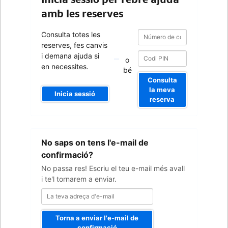
amb les reserves
Número
Número
Consulta totes les
de
de
reserves, fes canvis
confirmació
confirmació
i demana ajuda si
o
en necessites.
bé
Consulta
la meva
Inicia sessió
reserva
La
No saps on tens l'e-mail de
teva
adreça
confirmació?
d'e-
No passa res! Escriu el teu e-mail més avall
mail
i te'l tornarem a enviar.
Torna a enviar l'e-mail de
confirmació