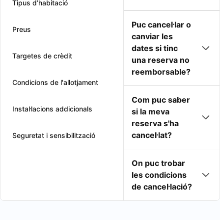
Tipus d’habitació
Puc cancel·lar o
Preus
canviar les
dates si tinc
Targetes de crèdit
una reserva no
reemborsable?
Condicions de l'allotjament
Com puc saber
Instal·lacions addicionals
si la meva
reserva s'ha
cancel·lat?
Seguretat i sensibilització
On puc trobar
les condicions
de cancel·lació?