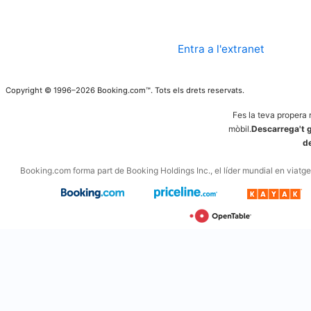
Entra a l'extranet
Copyright © 1996–2026 Booking.com™. Tots els drets reservats.
Fes la teva propera 
mòbil.
Descarrega't g
d
Booking.com forma part de Booking Holdings Inc., el líder mundial en viatges