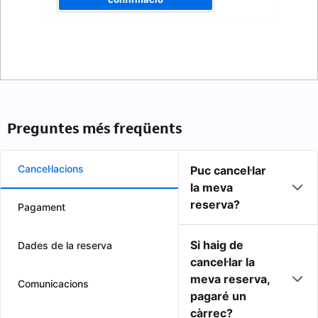
Preguntes més freqüents
Cancel·lacions
Puc cancel·lar
la meva
reserva?
Pagament
Si haig de
Dades de la reserva
cancel·lar la
meva reserva,
Comunicacions
pagaré un
càrrec?