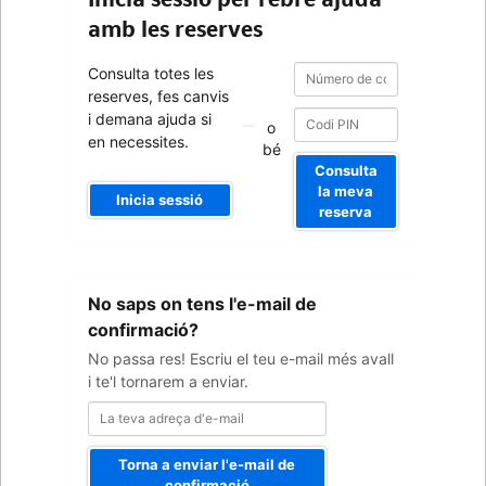
amb les reserves
Número
Número
Consulta totes les
de
de
reserves, fes canvis
confirmació
confirmació
i demana ajuda si
o
en necessites.
bé
Consulta
la meva
Inicia sessió
reserva
La
No saps on tens l'e-mail de
teva
adreça
confirmació?
d'e-
No passa res! Escriu el teu e-mail més avall
mail
i te'l tornarem a enviar.
Torna a enviar l'e-mail de
confirmació