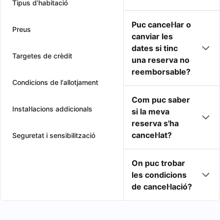
Tipus d’habitació
Puc cancel·lar o
Preus
canviar les
dates si tinc
Targetes de crèdit
una reserva no
reemborsable?
Condicions de l'allotjament
Com puc saber
Instal·lacions addicionals
si la meva
reserva s'ha
cancel·lat?
Seguretat i sensibilització
On puc trobar
les condicions
de cancel·lació?