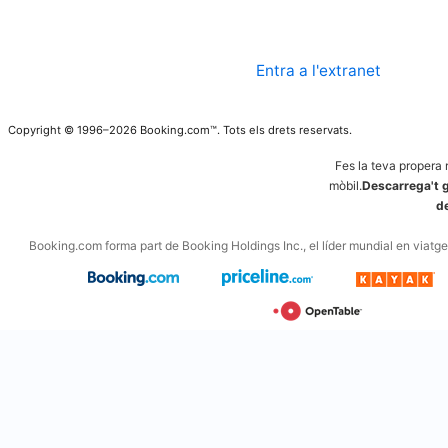
Entra a l'extranet
Copyright © 1996–2026 Booking.com™. Tots els drets reservats.
Fes la teva propera 
mòbil.
Descarrega't g
d
Booking.com forma part de Booking Holdings Inc., el líder mundial en viatges