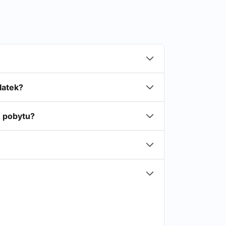
latek?
n pobytu?