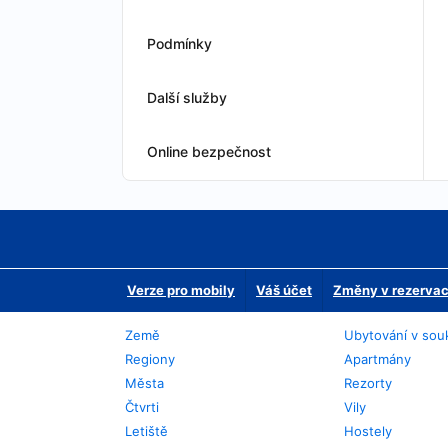
Podmínky
Další služby
Online bezpečnost
Verze pro mobily
Váš účet
Změny v rezervaci
Země
Ubytování v sou
Regiony
Apartmány
Města
Rezorty
Čtvrti
Vily
Letiště
Hostely