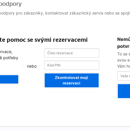
podpory
odpory pro zákazníky, kontaktovat zákaznický servis nebo se spojit
Vaše
ejte pomoc se svými rezervacemi
Nemůž
emailová
adresa
potv
Číslo
Číslo
ervace,
To se 
rezervace
rezervace
ě potřeby
svou e
nebo
Vám ho
Zkontrolovat moji
rezervaci