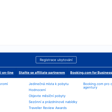
Registrace ubytování
 on-line
Staňte se affiliate partnerem
Booking.com for Business
kromí
Jedinečná místa k pobytu
Booking.com pro 
agentury
Hodnocení
Objevte měsíční pobyty
Sezónní a prázdninové nabídky
Traveller Review Awards