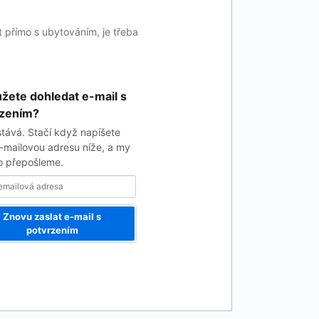
 přímo s ubytováním, je třeba
ete dohledat e-mail s
rzením?
stává. Stačí když napíšete
-mailovou adresu níže, a my
 přepošleme.
Znovu zaslat e-mail s
potvrzením