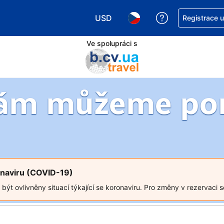
USD
Asistence s re
Registrace 
Vyberte si měnu. Aktuálně zvolen
Vyberte si jazyk. Aktuáln
Ve spolupráci s
Vám můžeme po
ronaviru (COVID-19)
t ovlivněny situací týkající se koronaviru. Pro změny v rezervaci se