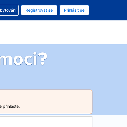
zervací
ubytování
Registrovat se
Přihlásit se
á měna: Americký dolar
ě zvolený jazyk: V češtině
moci?
 přihlaste.