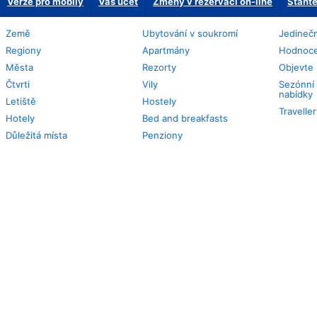
Verze pro mobily
Váš účet
Změny v rezervaci on-line
Staňte
Země
Ubytování v soukromí
Jedinečn
Regiony
Apartmány
Hodnoce
Města
Rezorty
Objevte 
Čtvrti
Vily
Sezónní 
nabídky
Letiště
Hostely
Travelle
Hotely
Bed and breakfasts
Důležitá místa
Penziony