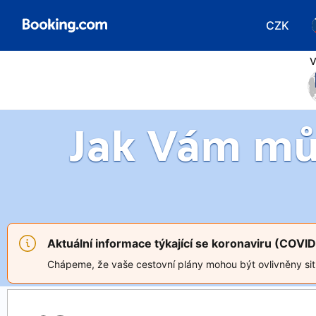
CZK
Vyberte 
V
Jak Vám m
Aktuální informace týkající se koronaviru (COVI
Chápeme, že vaše cestovní plány mohou být ovlivněny situa