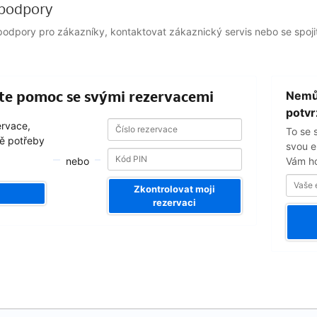
podpory
odpory pro zákazníky, kontaktovat zákaznický servis nebo se spojit
Vaše
ejte pomoc se svými rezervacemi
Nemůž
emailová
adresa
potv
Číslo
Číslo
ervace,
To se 
rezervace
rezervace
ě potřeby
svou e
nebo
Vám ho
Zkontrolovat moji
rezervaci