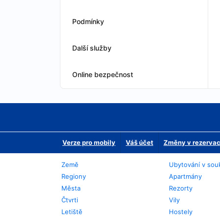
Podmínky
Další služby
Online bezpečnost
Verze pro mobily
Váš účet
Změny v rezervaci
Země
Ubytování v sou
Regiony
Apartmány
Města
Rezorty
Čtvrti
Vily
Letiště
Hostely