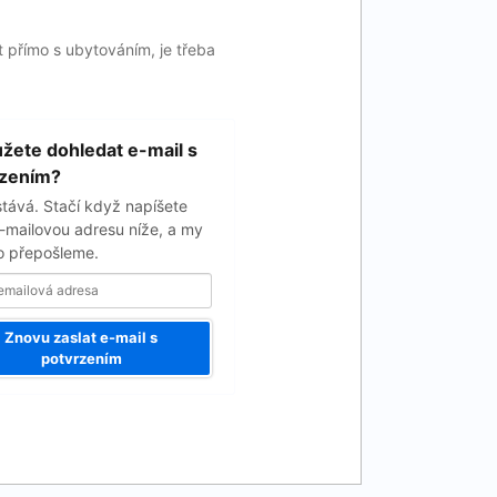
 přímo s ubytováním, je třeba
ete dohledat e-mail s
rzením?
stává. Stačí když napíšete
-mailovou adresu níže, a my
 přepošleme.
Znovu zaslat e-mail s
potvrzením