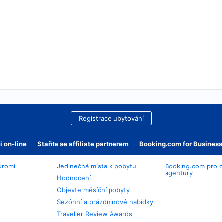
Registrace ubytování
 on-line
Staňte se affiliate partnerem
Booking.com for Business
kromí
Jedinečná místa k pobytu
Booking.com pro 
agentury
Hodnocení
Objevte měsíční pobyty
Sezónní a prázdninové nabídky
Traveller Review Awards