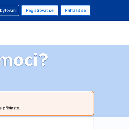
zervací
ubytování
Registrovat se
Přihlásit se
á měna: Americký dolar
ě zvolený jazyk: V češtině
moci?
 přihlaste.