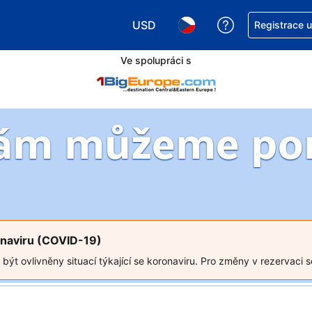
USD
Asistence s re
Registrace 
Vyberte si měnu. Aktuálně zvolen
Vyberte si jazyk. Aktuáln
Ve spolupráci s
Vám můžeme po
ronaviru (COVID-19)
t ovlivněny situací týkající se koronaviru. Pro změny v rezervaci se