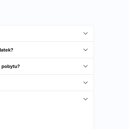
latek?
n pobytu?