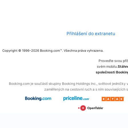
Přihlášení do extranetu
Copyright © 1996–2026 Booking.com™. Všechna práva vyhrazena.
Proveďte svou příš
svém mobilu.
Stáhně
společnosti Booki
Booking.com je součástí skupiny Booking Holdings Inc., světové jedničky 
zaměřených na cestovní ruch a s ním souvisejících s