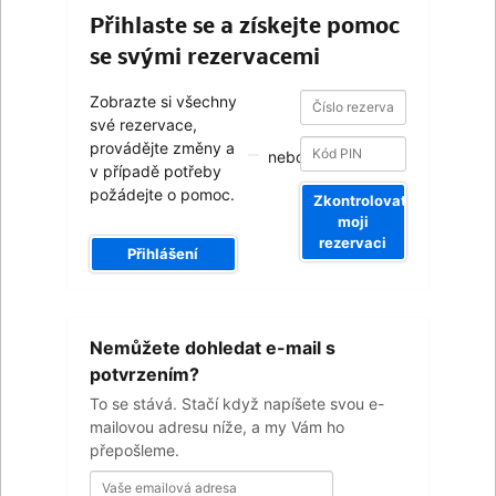
Přihlaste se a získejte pomoc
se svými rezervacemi
Číslo
Číslo
Zobrazte si všechny
rezervace
rezervace
své rezervace,
provádějte změny a
nebo
v případě potřeby
požádejte o pomoc.
Zkontrolovat
moji
rezervaci
Přihlášení
Vaše
Nemůžete dohledat e-mail s
emailová
adresa
potvrzením?
To se stává. Stačí když napíšete svou e-
mailovou adresu níže, a my Vám ho
přepošleme.