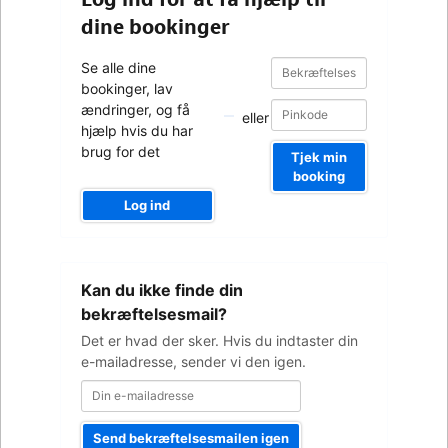
dine bookinger
Bekræftelsesnummer
Bekræftelsesnummer
Se alle dine
bookinger, lav
ændringer, og få
eller
hjælp hvis du har
brug for det
Tjek min
booking
Log ind
Din
Kan du ikke finde din
e-
mailadresse
bekræftelsesmail?
Det er hvad der sker. Hvis du indtaster din
e-mailadresse, sender vi den igen.
Send bekræftelsesmailen igen