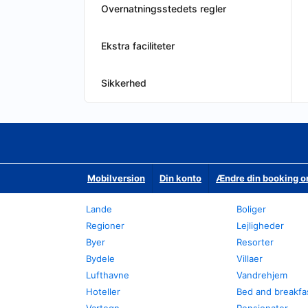
Overnatningsstedets regler
Ekstra faciliteter
Sikkerhed
Mobilversion
Din konto
Ændre din booking o
Lande
Boliger
Regioner
Lejligheder
Byer
Resorter
Bydele
Villaer
Lufthavne
Vandrehjem
Hoteller
Bed and breakfa