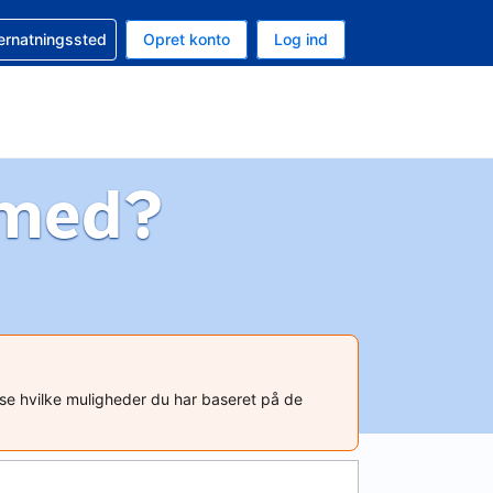
n booking
vernatningssted
Opret konto
Log ind
ta er Danske kroner
nde sprog er Dansk
 med?
t se hvilke muligheder du har baseret på de