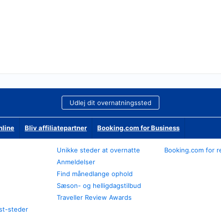
Udlej dit overnatningssted
nline
Bliv affiliatepartner
Booking.com for Business
Unikke steder at overnatte
Booking.com for r
Anmeldelser
Find månedlange ophold
Sæson- og helligdagstilbud
Traveller Review Awards
st-steder