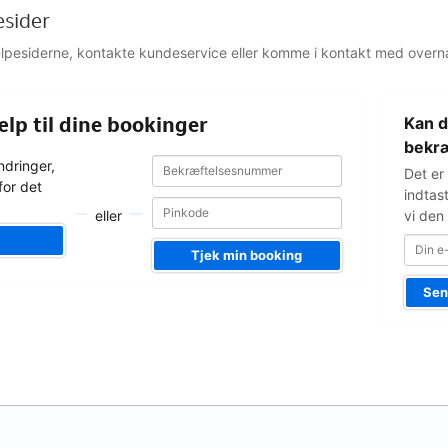
esider
jælpesiderne, kontakte kundeservice eller komme i kontakt med overn
Din
ælp til dine bookinger
Kan d
e-
mailadress
bekræ
Bekræftelsesnummer
Bekræftelsesnummer
ndringer,
Det er
for det
indtas
eller
vi den 
Tjek min booking
Sen