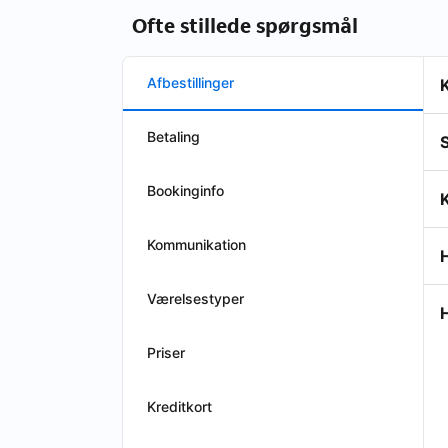
Ofte stillede spørgsmål
Afbestillinger
K
Betaling
S
Bookinginfo
K
Kommunikation
Værelsestyper
H
Priser
Kreditkort