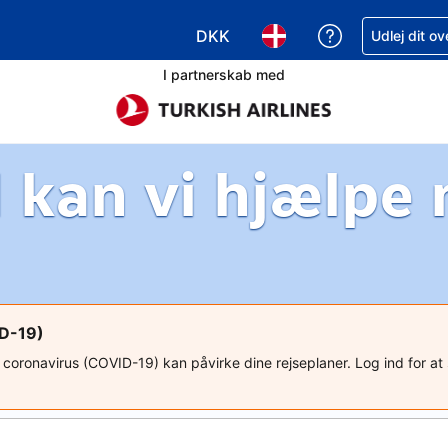
DKK
Få hjælp til e
Udlej dit o
Vælg valuta. Din nuværende valu
Vælg sprog. Dit nuvære
I partnerskab med
 kan vi hjælpe
ID-19)
ed coronavirus (COVID-19) kan påvirke dine rejseplaner. Log ind for a