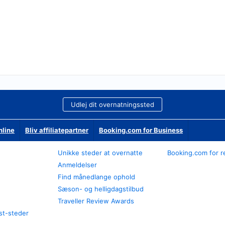
Udlej dit overnatningssted
nline
Bliv affiliatepartner
Booking.com for Business
Unikke steder at overnatte
Booking.com for r
Anmeldelser
Find månedlange ophold
Sæson- og helligdagstilbud
Traveller Review Awards
st-steder