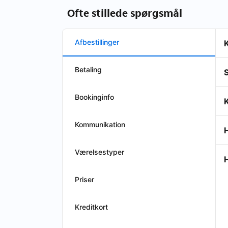
Ofte stillede spørgsmål
Afbestillinger
K
Betaling
S
Bookinginfo
K
Kommunikation
Værelsestyper
H
Priser
Kreditkort