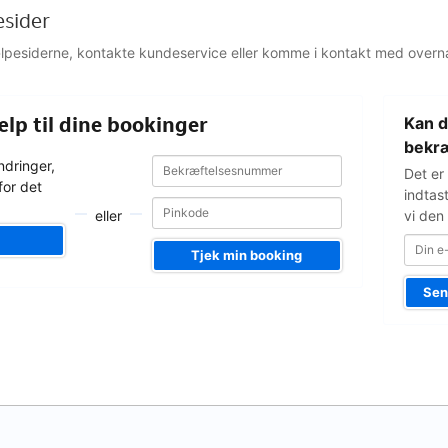
esider
jælpesiderne, kontakte kundeservice eller komme i kontakt med overn
Din
ælp til dine bookinger
Kan d
e-
mailadress
bekræ
Bekræftelsesnummer
Bekræftelsesnummer
ndringer,
Det er
for det
indtas
eller
vi den 
Tjek min booking
Sen