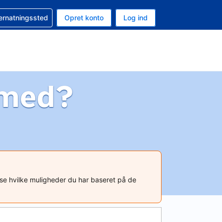
n booking
vernatningssted
Opret konto
Log ind
ta er Danske kroner
nde sprog er Dansk
 med?
t se hvilke muligheder du har baseret på de