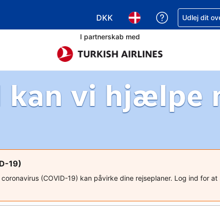
DKK
Få hjælp til e
Udlej dit o
Vælg valuta. Din nuværende valu
Vælg sprog. Dit nuvære
I partnerskab med
 kan vi hjælpe
ID-19)
ed coronavirus (COVID-19) kan påvirke dine rejseplaner. Log ind for a