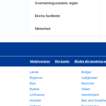
Overnatningsstedets regler
Ekstra faciliteter
Sikkerhed
Mobilversion
Din konto
Ændre din booking o
Lande
Boliger
Regioner
Lejligheder
Byer
Resorter
Bydele
Villaer
Lufthavne
Vandrehjem
Hoteller
Bed and breakfa