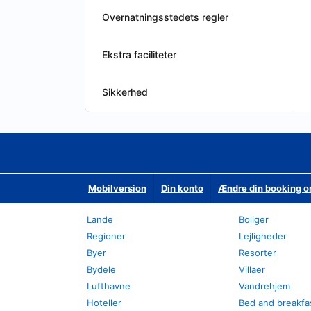
Overnatningsstedets regler
Ekstra faciliteter
Sikkerhed
Mobilversion
Din konto
Ændre din booking o
Lande
Boliger
Regioner
Lejligheder
Byer
Resorter
Bydele
Villaer
Lufthavne
Vandrehjem
Hoteller
Bed and breakfa