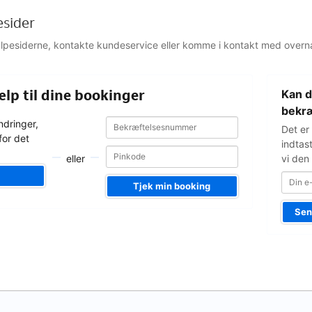
esider
jælpesiderne, kontakte kundeservice eller komme i kontakt med overn
Din
ælp til dine bookinger
Kan d
e-
mailadress
bekræ
Bekræftelsesnummer
Bekræftelsesnummer
ndringer,
Det er
for det
indtas
eller
vi den 
Tjek min booking
Sen