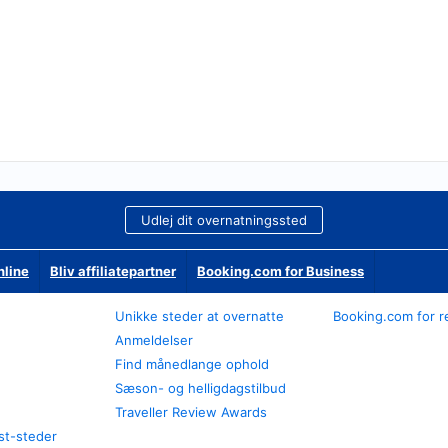
Udlej dit overnatningssted
nline
Bliv affiliatepartner
Booking.com for Business
Unikke steder at overnatte
Booking.com for r
Anmeldelser
Find månedlange ophold
Sæson- og helligdagstilbud
Traveller Review Awards
st-steder