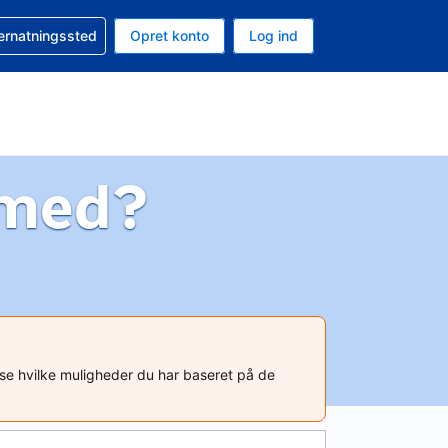
n booking
vernatningssted
Opret konto
Log ind
ta er Danske kroner
nde sprog er Dansk
 med?
t se hvilke muligheder du har baseret på de