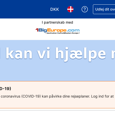
DKK
Få hjælp til e
Udlej dit o
Vælg valuta. Din nuværende valu
Vælg sprog. Dit nuvære
I partnerskab med
 kan vi hjælpe
ID-19)
ed coronavirus (COVID-19) kan påvirke dine rejseplaner. Log ind for a