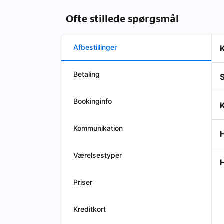
Ofte stillede spørgsmål
Afbestillinger
K
Betaling
S
Bookinginfo
K
Kommunikation
Værelsestyper
H
Priser
Kreditkort