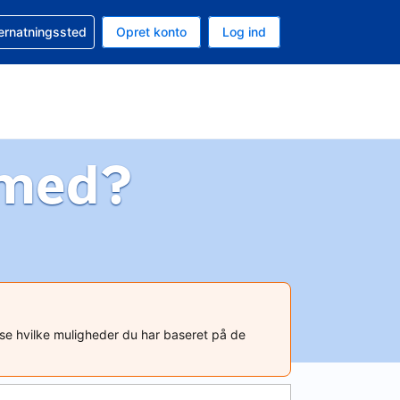
n booking
vernatningssted
Opret konto
Log ind
ta er Amerikanske dollar
nde sprog er Dansk
 med?
t se hvilke muligheder du har baseret på de