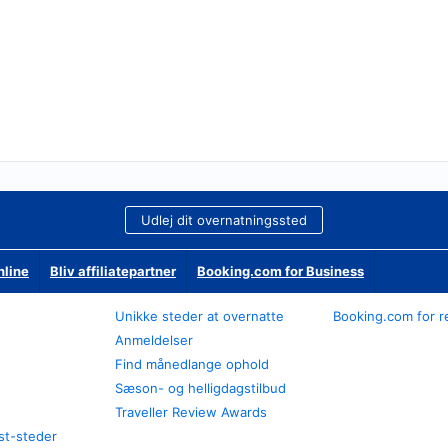
Udlej dit overnatningssted
nline
Bliv affiliatepartner
Booking.com for Business
Unikke steder at overnatte
Booking.com for r
Anmeldelser
Find månedlange ophold
Sæson- og helligdagstilbud
Traveller Review Awards
st-steder