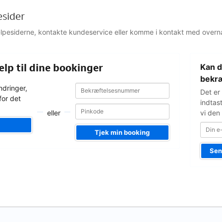
esider
jælpesiderne, kontakte kundeservice eller komme i kontakt med overn
Din
ælp til dine bookinger
Kan d
e-
mailadress
bekræ
Bekræftelsesnummer
Bekræftelsesnummer
ndringer,
Det er
for det
indtas
eller
vi den 
Tjek min booking
Sen