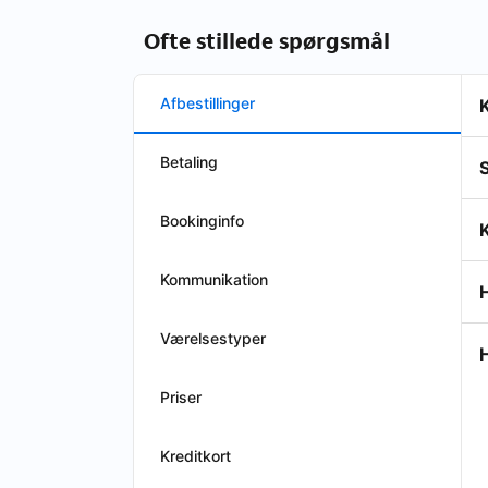
Ofte stillede spørgsmål
Afbestillinger
K
Betaling
S
Bookinginfo
K
Kommunikation
Værelsestyper
H
Priser
Kreditkort