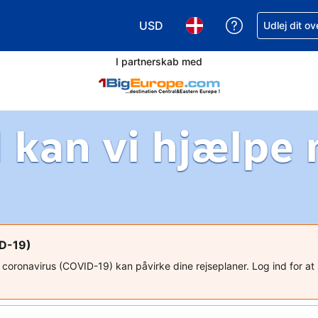
USD
Få hjælp til e
Udlej dit o
Vælg valuta. Din nuværende valu
Vælg sprog. Dit nuvære
I partnerskab med
 kan vi hjælpe
ID-19)
ed coronavirus (COVID-19) kan påvirke dine rejseplaner. Log ind for a