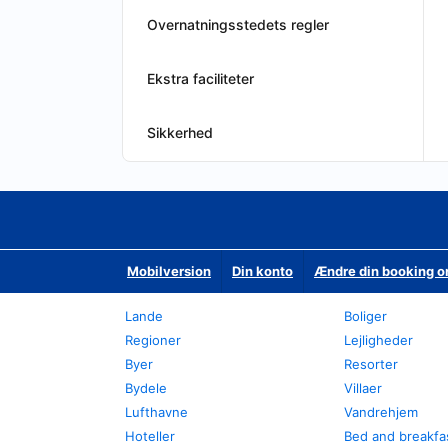
Overnatningsstedets regler
Ekstra faciliteter
Sikkerhed
Mobilversion
Din konto
Ændre din booking o
Lande
Boliger
Regioner
Lejligheder
Byer
Resorter
Bydele
Villaer
Lufthavne
Vandrehjem
Hoteller
Bed and breakfa