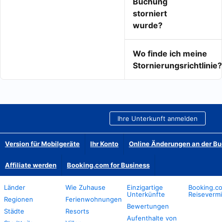
Buchung
storniert
wurde?
Wo finde ich meine
Stornierungsrichtlinie?
Ihre Unterkunft anmelden
Version für Mobilgeräte
Ihr Konto
Online Änderungen an der B
Affiliate werden
Booking.com for Business
Länder
Wie Zuhause
Einzigartige
Booking.co
Unterkünfte
Reisevermi
Regionen
Ferienwohnungen
Bewertungen
Städte
Resorts
Aufenthalte von