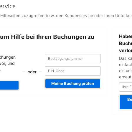
ervice
 Hilfeseiten zuzugreifen bzw. den Kundenservice oder Ihren Unterkun
Ihre
 um Hilfe bei Ihren Buchungen zu
Haben
E-
Mail-
Buch
Adresse
verlo
Bestätigungsnummer
Bestätigungsnummer
uchungen
Das ka
vor, und
einfac
.
ein un
oder
erneut
Meine Buchung prüfen
Be