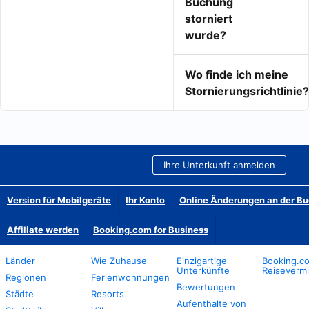
Buchung
storniert
wurde?
Wo finde ich meine
Stornierungsrichtlinie?
Ihre Unterkunft anmelden
Version für Mobilgeräte
Ihr Konto
Online Änderungen an der B
Affiliate werden
Booking.com for Business
Länder
Wie Zuhause
Einzigartige
Booking.co
Unterkünfte
Reisevermi
Regionen
Ferienwohnungen
Bewertungen
Städte
Resorts
Aufenthalte von