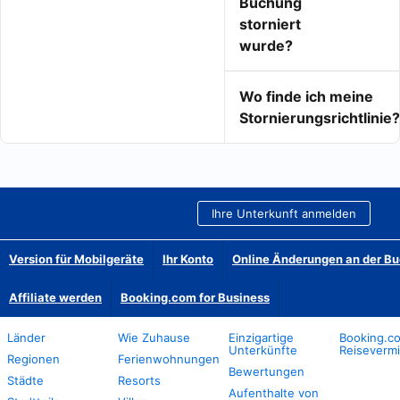
Buchung
storniert
wurde?
Wo finde ich meine
Stornierungsrichtlinie?
Ihre Unterkunft anmelden
Version für Mobilgeräte
Ihr Konto
Online Änderungen an der B
Affiliate werden
Booking.com for Business
Länder
Wie Zuhause
Einzigartige
Booking.co
Unterkünfte
Reisevermi
Regionen
Ferienwohnungen
Bewertungen
Städte
Resorts
Aufenthalte von