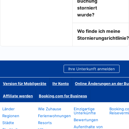
Buchung
storniert
wurde?
Wo finde ich meine
Stornierungsrichtlinie?
Ihre Unterkunft anmelden
Version für Mobilgeräte
Ihr Konto
Online Änderungen an der B
Affiliate werden
Booking.com for Business
Länder
Wie Zuhause
Einzigartige
Booking.co
Unterkünfte
Reisevermi
Regionen
Ferienwohnungen
Bewertungen
Städte
Resorts
Aufenthalte von