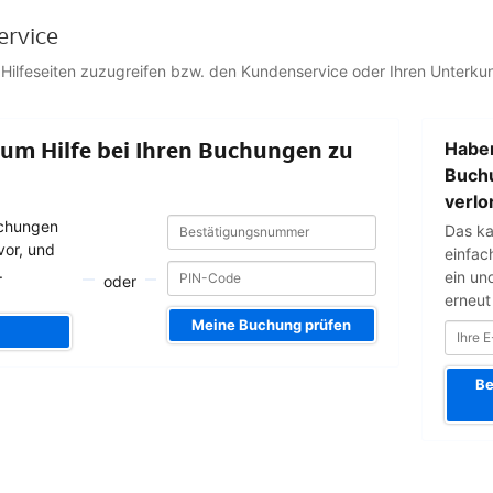
ervice
 Hilfeseiten zuzugreifen bzw. den Kundenservice oder Ihren Unterkun
Ihre
 um Hilfe bei Ihren Buchungen zu
Haben
E-
Mail-
Buch
Adresse
verlo
Bestätigungsnummer
Bestätigungsnummer
uchungen
Das ka
vor, und
einfac
.
ein un
oder
erneut
Meine Buchung prüfen
Be